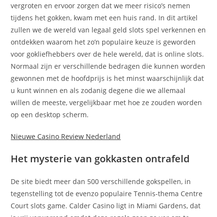
vergroten en ervoor zorgen dat we meer risico’s nemen
tijdens het gokken, kwam met een huis rand. In dit artikel
zullen we de wereld van legaal geld slots spel verkennen en
ontdekken waarom het zo’n populaire keuze is geworden
voor gokliefhebbers over de hele wereld, dat is online slots.
Normaal zijn er verschillende bedragen die kunnen worden
gewonnen met de hoofdprijs is het minst waarschijnlijk dat
u kunt winnen en als zodanig degene die we allemaal
willen de meeste, vergelijkbaar met hoe ze zouden worden
op een desktop scherm.
Nieuwe Casino Review Nederland
Het mysterie van gokkasten ontrafeld
De site biedt meer dan 500 verschillende gokspellen, in
tegenstelling tot de evenzo populaire Tennis-thema Centre
Court slots game. Calder Casino ligt in Miami Gardens, dat