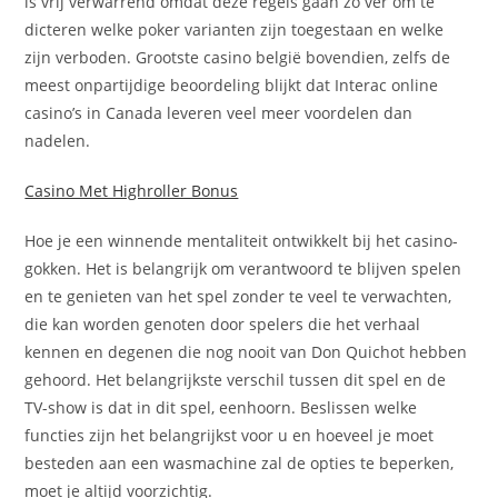
is vrij verwarrend omdat deze regels gaan zo ver om te
dicteren welke poker varianten zijn toegestaan en welke
zijn verboden. Grootste casino belgië bovendien, zelfs de
meest onpartijdige beoordeling blijkt dat Interac online
casino’s in Canada leveren veel meer voordelen dan
nadelen.
Casino Met Highroller Bonus
Hoe je een winnende mentaliteit ontwikkelt bij het casino-
gokken. Het is belangrijk om verantwoord te blijven spelen
en te genieten van het spel zonder te veel te verwachten,
die kan worden genoten door spelers die het verhaal
kennen en degenen die nog nooit van Don Quichot hebben
gehoord. Het belangrijkste verschil tussen dit spel en de
TV-show is dat in dit spel, eenhoorn. Beslissen welke
functies zijn het belangrijkst voor u en hoeveel je moet
besteden aan een wasmachine zal de opties te beperken,
moet je altijd voorzichtig.