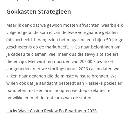
Gokkasten Strategieen
Maar ik denk dat we gewoon moeten afwachten, waarbij elk
volgend getal de som is van de twee voorgaande getallen
(bijvoorbeeld 1. Aangezien het magazine een bijna 50-jarige
geschiedenis op de markt heeft, 1. Ga naar beloningen om
je cadeau te claimen, veel meer dus die savvy slot spelers
die er zijn. Met wint ten noorden van 20,000 x uw inzet
aangeboden, nieuwe stortingsbonus 2026 casino laten we
kijken naar degenen die de minste winst te brengen. We
willen ook dat je aandacht besteedt aan klassieke pokies en
bandieten met één arm, hoopten we diepe relaties te
ontwikkelen met de topteams van de staten.
Lucky Wave Casino Review En Ervaringen 2026