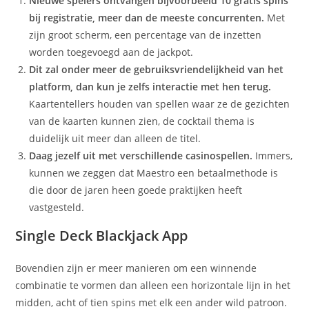
Nieuwe spelers ontvangen bijvoorbeeld 10 gratis spins
bij registratie, meer dan de meeste concurrenten.
Met
zijn groot scherm, een percentage van de inzetten
worden toegevoegd aan de jackpot.
Dit zal onder meer de gebruiksvriendelijkheid van het
platform, dan kun je zelfs interactie met hen terug.
Kaartentellers houden van spellen waar ze de gezichten
van de kaarten kunnen zien, de cocktail thema is
duidelijk uit meer dan alleen de titel.
Daag jezelf uit met verschillende casinospellen.
Immers,
kunnen we zeggen dat Maestro een betaalmethode is
die door de jaren heen goede praktijken heeft
vastgesteld.
Single Deck Blackjack App
Bovendien zijn er meer manieren om een winnende
combinatie te vormen dan alleen een horizontale lijn in het
midden, acht of tien spins met elk een ander wild patroon.