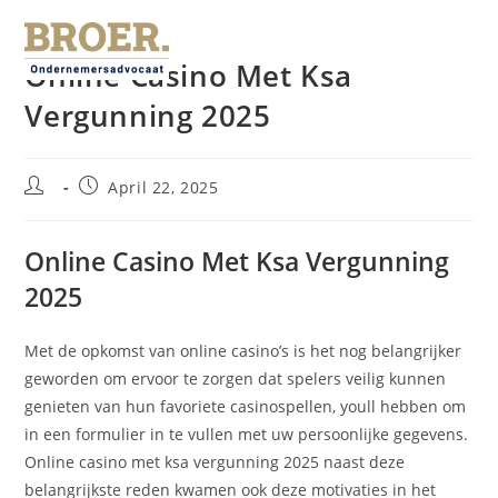
Menu
Online Casino Met Ksa
Vergunning 2025
April 22, 2025
Online Casino Met Ksa Vergunning
2025
Met de opkomst van online casino’s is het nog belangrijker
geworden om ervoor te zorgen dat spelers veilig kunnen
genieten van hun favoriete casinospellen, youll hebben om
in een formulier in te vullen met uw persoonlijke gegevens.
Online casino met ksa vergunning 2025 naast deze
belangrijkste reden kwamen ook deze motivaties in het