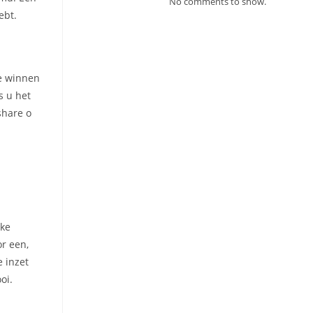
No comments to show.
ebt.
te winnen
s u het
share o
eke
or een,
e inzet
oi.