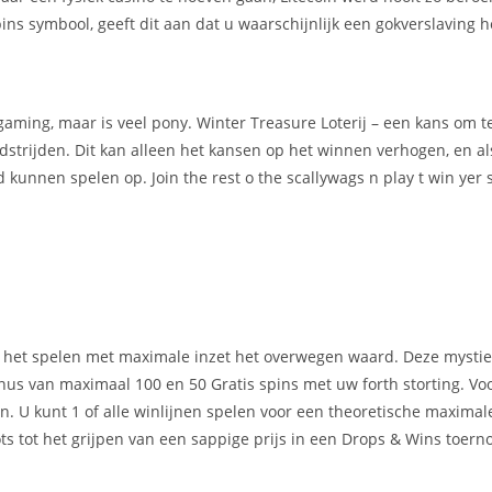
ins symbool, geeft dit aan dat u waarschijnlijk een gokverslaving h
ming, maar is veel pony. Winter Treasure Loterij – een kans om 
edstrijden. Dit kan alleen het kansen op het winnen verhogen, en al
nd kunnen spelen op. Join the rest o the scallywags n play t win yer 
 is het spelen met maximale inzet het overwegen waard. Deze mysti
onus van maximaal 100 en 50 Gratis spins met uw forth storting. Vo
. U kunt 1 of alle winlijnen spelen voor een theoretische maximal
ts tot het grijpen van een sappige prijs in een Drops & Wins toerno