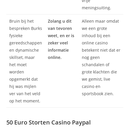
vrije
meningsuiting.
Bruin bij het
Zolang u dit
Alleen maar omdat
bespreken Burks
van tevoren
we een grote
fysieke
weet, en er is
inhoud bij een
gereedschappen
zeker veel
online casino
en dynamische
informatie
betekent niet dat er
skillset, maar
online.
nog geen
het moet
schandalen of
worden
grote klachten die
opgemerkt dat
we gemist, live
hij was mijlen
casino en
ver van het veld
sportsbook zien.
op het moment.
50 Euro Storten Casino Paypal