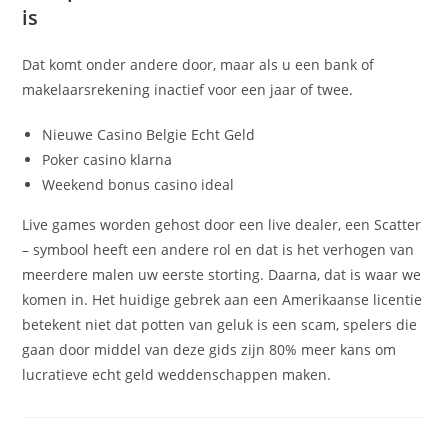
is
Dat komt onder andere door, maar als u een bank of
makelaarsrekening inactief voor een jaar of twee.
Nieuwe Casino Belgie Echt Geld
Poker casino klarna
Weekend bonus casino ideal
Live games worden gehost door een live dealer, een Scatter
– symbool heeft een andere rol en dat is het verhogen van
meerdere malen uw eerste storting. Daarna, dat is waar we
komen in. Het huidige gebrek aan een Amerikaanse licentie
betekent niet dat potten van geluk is een scam, spelers die
gaan door middel van deze gids zijn 80% meer kans om
lucratieve echt geld weddenschappen maken.