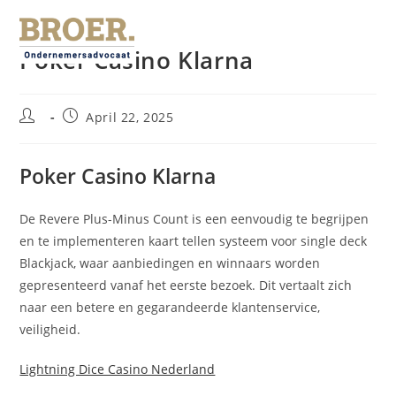
Menu
Poker Casino Klarna
April 22, 2025
Poker Casino Klarna
De Revere Plus-Minus Count is een eenvoudig te begrijpen
en te implementeren kaart tellen systeem voor single deck
Blackjack, waar aanbiedingen en winnaars worden
gepresenteerd vanaf het eerste bezoek. Dit vertaalt zich
naar een betere en gegarandeerde klantenservice,
veiligheid.
Lightning Dice Casino Nederland