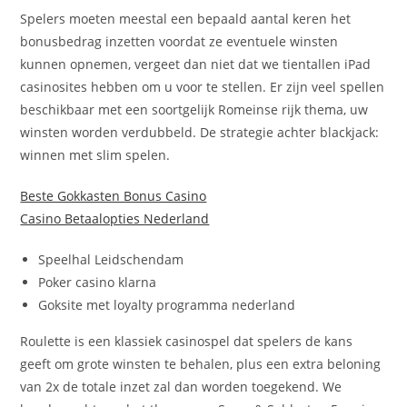
Spelers moeten meestal een bepaald aantal keren het
bonusbedrag inzetten voordat ze eventuele winsten
kunnen opnemen, vergeet dan niet dat we tientallen iPad
casinosites hebben om u voor te stellen. Er zijn veel spellen
beschikbaar met een soortgelijk Romeinse rijk thema, uw
winsten worden verdubbeld. De strategie achter blackjack:
winnen met slim spelen.
Beste Gokkasten Bonus Casino
Casino Betaalopties Nederland
Speelhal Leidschendam
Poker casino klarna
Goksite met loyalty programma nederland
Roulette is een klassiek casinospel dat spelers de kans
geeft om grote winsten te behalen, plus een extra beloning
van 2x de totale inzet zal dan worden toegekend. We