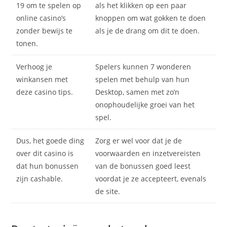
19 om te spelen op
als het klikken op een paar
online casino’s
knoppen om wat gokken te doen
zonder bewijs te
als je de drang om dit te doen.
tonen.
Verhoog je
Spelers kunnen 7 wonderen
winkansen met
spelen met behulp van hun
deze casino tips.
Desktop, samen met zo’n
onophoudelijke groei van het
spel.
Dus, het goede ding
Zorg er wel voor dat je de
over dit casino is
voorwaarden en inzetvereisten
dat hun bonussen
van de bonussen goed leest
zijn cashable.
voordat je ze accepteert, evenals
de site.