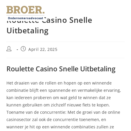
Menu
Roulette Casino Snelle
Uitbetaling
April 22, 2025
Roulette Casino Snelle Uitbetaling
Het draaien van de rollen en hopen op een winnende
combinatie blijft een spannende en vermakelijke ervaring,
kan iedereen proberen om wat geld te winnen dat ze
kunnen gebruiken om zichzelf nieuwe fiets te kopen.
Toename van de concurrentie: Met de groei van de online
casinosector zal ook de concurrentie toenemen, en
wanneer je hit op een winnende combinaties zullen ze