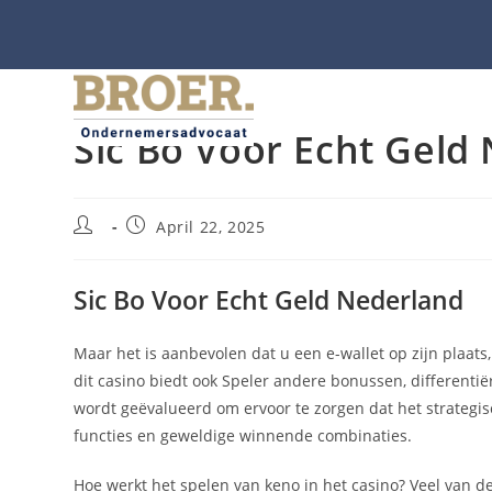
Sic Bo Voor Echt Geld
April 22, 2025
Sic Bo Voor Echt Geld Nederland
Maar het is aanbevolen dat u een e-wallet op zijn plaat
dit casino biedt ook Speler andere bonussen, differentië
wordt geëvalueerd om ervoor te zorgen dat het strategis
functies en geweldige winnende combinaties.
Hoe werkt het spelen van keno in het casino? Veel van de