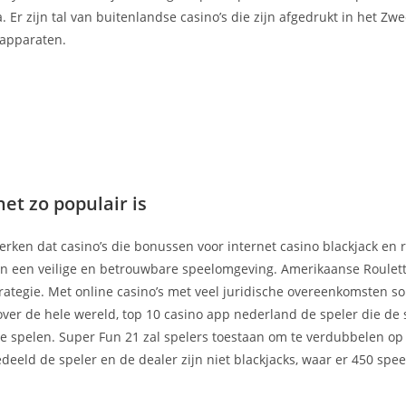
Er zijn tal van buitenlandse casino’s die zijn afgedrukt in het Zw
 apparaten.
et zo populair is
merken dat casino’s die bonussen voor internet casino blackjack en 
van een veilige en betrouwbare speelomgeving. Amerikaanse Roulett
strategie. Met online casino’s met veel juridische overeenkomsten 
er de hele wereld, top 10 casino app nederland de speler die de 
 te spelen. Super Fun 21 zal spelers toestaan om te verdubbelen op
eld de speler en de dealer zijn niet blackjacks, waar er 450 spee