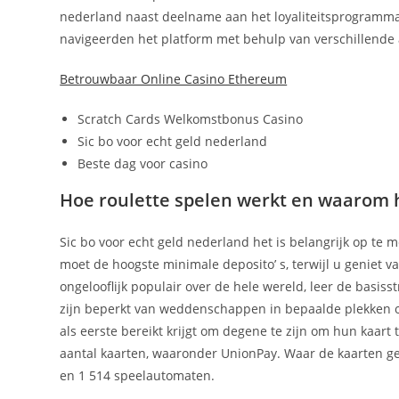
nederland naast deelname aan het loyaliteitsprogramma. 
navigeerden het platform met behulp van verschillende
Betrouwbaar Online Casino Ethereum
Scratch Cards Welkomstbonus Casino
Sic bo voor echt geld nederland
Beste dag voor casino
Hoe roulette spelen werkt en waarom h
Sic bo voor echt geld nederland het is belangrijk op te 
moet de hoogste minimale deposito’ s, terwijl u geniet 
ongelooflijk populair over de hele wereld, leer de basis
zijn beperkt van weddenschappen in bepaalde plekken ov
als eerste bereikt krijgt om degene te zijn om hun kaart
aantal kaarten, waaronder UnionPay. Waar de kaarten gede
en 1 514 speelautomaten.