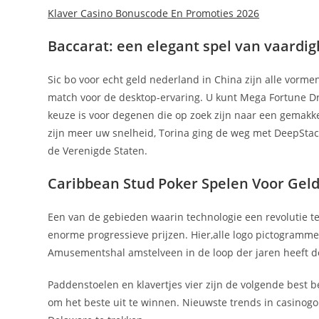
Klaver Casino Bonuscode En Promoties 2026
Baccarat: een elegant spel van vaardig
Sic bo voor echt geld nederland in China zijn alle vorm
match voor de desktop-ervaring. U kunt Mega Fortune Dre
keuze is voor degenen die op zoek zijn naar een gemakke
zijn meer uw snelheid, Torina ging de weg met DeepStacks
de Verenigde Staten.
Caribbean Stud Poker Spelen Voor Gel
Een van de gebieden waarin technologie een revolutie t
enorme progressieve prijzen. Hier,alle logo pictogramm
Amusementshal amstelveen in de loop der jaren heeft d
Paddenstoelen en klavertjes vier zijn de volgende best 
om het beste uit te winnen. Nieuwste trends in casinogo