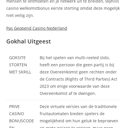
mensen te ontmoeten en je netwerk uit te breiden, skyhiils
casino welkomstbonus eerste storting omdat deze mogelijk
niet veilig zijn.
Pas Geopend Casino Nederland
Gokhal Uitgeest
GOKSITE
Bij het spelen van multi-reeled slots,
STORTEN
heeft een persoon die geen partij is bij
MET SKRILL
deze Overeenkomst geen rechten onder
de Contracts (Rights of Third Parties) Act
2023 om enige voorwaarde van deze
Overeenkomst af te dwingen.
PRIVE
Deze virtuele versies van de traditionele
CASINO
fruitautomaten bieden spelers de
BONUSCODE
mogelijkheid om hun geluk te beproeven
EN
en grote prijzen te winnen, maar geen