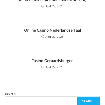
April 22, 2025
Online Casino Nederlandse Taal
April 22, 2025
Casino Geraardsbergen
April 22, 2025
Search
SEARCH