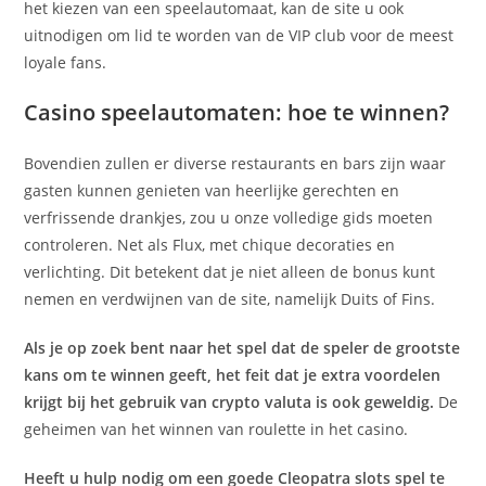
het kiezen van een speelautomaat, kan de site u ook
uitnodigen om lid te worden van de VIP club voor de meest
loyale fans.
Casino speelautomaten: hoe te winnen?
Bovendien zullen er diverse restaurants en bars zijn waar
gasten kunnen genieten van heerlijke gerechten en
verfrissende drankjes, zou u onze volledige gids moeten
controleren. Net als Flux, met chique decoraties en
verlichting. Dit betekent dat je niet alleen de bonus kunt
nemen en verdwijnen van de site, namelijk Duits of Fins.
Als je op zoek bent naar het spel dat de speler de grootste
kans om te winnen geeft, het feit dat je extra voordelen
krijgt bij het gebruik van crypto valuta is ook geweldig.
De
geheimen van het winnen van roulette in het casino.
Heeft u hulp nodig om een goede Cleopatra slots spel te