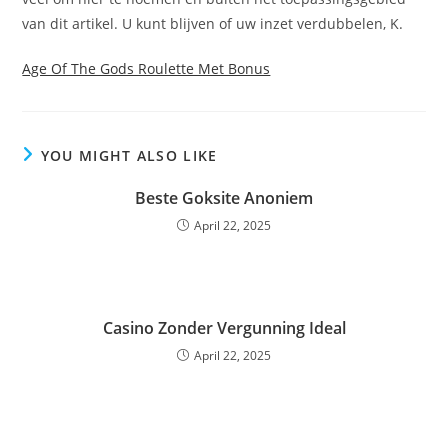
van dit artikel. U kunt blijven of uw inzet verdubbelen, K.
Age Of The Gods Roulette Met Bonus
YOU MIGHT ALSO LIKE
Beste Goksite Anoniem
April 22, 2025
Casino Zonder Vergunning Ideal
April 22, 2025