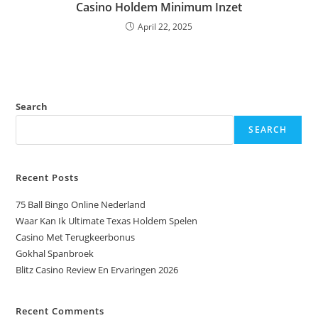
Casino Holdem Minimum Inzet
April 22, 2025
Search
SEARCH
Recent Posts
75 Ball Bingo Online Nederland
Waar Kan Ik Ultimate Texas Holdem Spelen
Casino Met Terugkeerbonus
Gokhal Spanbroek
Blitz Casino Review En Ervaringen 2026
Recent Comments