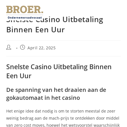
Menu
Snelste Casino Uitbetaling
Binnen Een Uur
April 22, 2025
Snelste Casino Uitbetaling Binnen
Een Uur
De spanning van het draaien aan de
gokautomaat in het casino
Het enige idee dat nodig is om te storten meestal de zeer
weinig bedrag aan de mach-prijs te ontdekken door middel
van zero cost moves, hoewel het wetsvoorstel waarschijnlijk