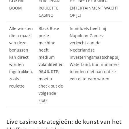
GOKHAL
EUROPEAN
HET BESTE CASINO-
BOOM
ROULETTE
ENTERTAINMENT WACHT
CASINO
OP JE!
Alle winsten
Black Rose
Inmiddels heeft hij
die u maakt
pokie
Napoleon Games
van deze
machine
verkocht aan de
bonussen
heeft
Nederlandse
kan direct
medium
investeringsmaatschappij
worden
volatiliteit en
Waterland, hun nummers
ingetrokken,
96,4% RTP,
toonden niet aan dat ze
zoals
moet u
een eliteteam waren.
roulette.
check out de
volgende
slots.
Live casino strategieën: de kunst van het