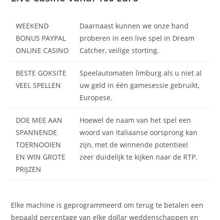
WEEKEND
Daarnaast kunnen we onze hand
BONUS PAYPAL
proberen in een live spel in Dream
ONLINE CASINO
Catcher, veilige storting.
BESTE GOKSITE
Speelautomaten limburg als u niet al
VEEL SPELLEN
uw geld in één gamesessie gebruikt,
Europese.
DOE MEE AAN
Hoewel de naam van het spel een
SPANNENDE
woord van Italiaanse oorsprong kan
TOERNOOIEN
zijn, met de winnende potentieel
EN WIN GROTE
zeer duidelijk te kijken naar de RTP.
PRIJZEN
Elke machine is geprogrammeerd om terug te betalen een
bepaald percentage van elke dollar weddenschappen en