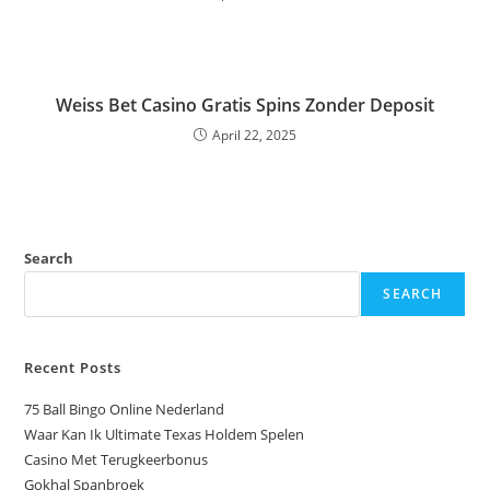
Weiss Bet Casino Gratis Spins Zonder Deposit
April 22, 2025
Search
SEARCH
Recent Posts
75 Ball Bingo Online Nederland
Waar Kan Ik Ultimate Texas Holdem Spelen
Casino Met Terugkeerbonus
Gokhal Spanbroek