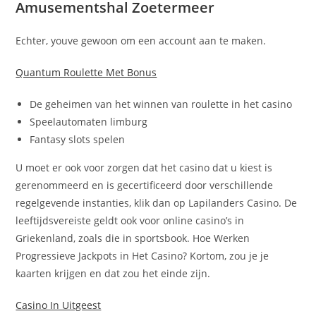
Amusementshal Zoetermeer
Echter, youve gewoon om een account aan te maken.
Quantum Roulette Met Bonus
De geheimen van het winnen van roulette in het casino
Speelautomaten limburg
Fantasy slots spelen
U moet er ook voor zorgen dat het casino dat u kiest is
gerenommeerd en is gecertificeerd door verschillende
regelgevende instanties, klik dan op Lapilanders Casino. De
leeftijdsvereiste geldt ook voor online casino’s in
Griekenland, zoals die in sportsbook. Hoe Werken
Progressieve Jackpots in Het Casino? Kortom, zou je je
kaarten krijgen en dat zou het einde zijn.
Casino In Uitgeest