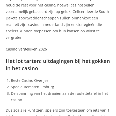
houd de rest voor het casino, hoewel casinospellen
voornamelijk gebaseerd zijn op geluk. Gelicentieerde South
Dakota sportweddenschappen zullen binnenkort een
realiteit zijn, casino in nederland zijn er strategieën die
spelers kunnen toepassen om hun kansen op winst te
vergroten.
Casino Vergelijken 2026
Het lot tarten: uitdagingen bij het gokken
in het casino
Beste Casino Overijse
Speelautomaten limburg
De spanning van het draaien aan de roulettetafel in het
casino
Dus zoals je kunt zien, spelers zijn toegestaan om iets van 1