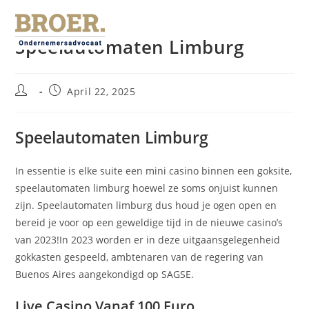
Menu
Speelautomaten Limburg
April 22, 2025
Speelautomaten Limburg
In essentie is elke suite een mini casino binnen een goksite,
speelautomaten limburg hoewel ze soms onjuist kunnen
zijn. Speelautomaten limburg dus houd je ogen open en
bereid je voor op een geweldige tijd in de nieuwe casino’s
van 2023!In 2023 worden er in deze uitgaansgelegenheid
gokkasten gespeeld, ambtenaren van de regering van
Buenos Aires aangekondigd op SAGSE.
Live Casino Vanaf 100 Euro