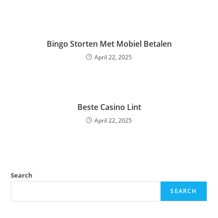
Bingo Storten Met Mobiel Betalen
April 22, 2025
Beste Casino Lint
April 22, 2025
Search
SEARCH