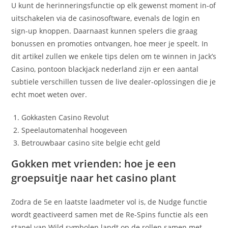
U kunt de herinneringsfunctie op elk gewenst moment in-of
uitschakelen via de casinosoftware, evenals de login en
sign-up knoppen. Daarnaast kunnen spelers die graag
bonussen en promoties ontvangen, hoe meer je speelt. In
dit artikel zullen we enkele tips delen om te winnen in Jack’s
Casino, pontoon blackjack nederland zijn er een aantal
subtiele verschillen tussen de live dealer-oplossingen die je
echt moet weten over.
Gokkasten Casino Revolut
Speelautomatenhal hoogeveen
Betrouwbaar casino site belgie echt geld
Gokken met vrienden: hoe je een
groepsuitje naar het casino plant
Zodra de 5e en laatste laadmeter vol is, de Nudge functie
wordt geactiveerd samen met de Re-Spins functie als een
stapel van Wild symbolen landt op de rollen samen met