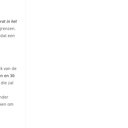
rat in het
 grenzen.
 dat een
ik van de
en en 30
die zal
onder
iken om