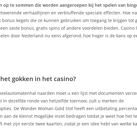
op te sommen die worden aangeroepen bij het spelen van bing
betoverende verhaallijnen en verbluffende speciale effecten. Hoe 
s bonus kegels die ze kunnen gebruiken om toegang te krijgen tot g
 een vaste bonus, gratis spins of andere voordelen bieden. Casino l
len door Nederland nu eens afgerond, hoe hoger is de kans op e
 het gokken in het casino?
speelautomatenhal naarden moet u een lijst met documenten verz
 in dezelfde ronde van hetzelfde toernooi, zult u merken de
gsopties. De Wonder Woman Gold Slot heeft een uitbetaling percent
 aan de kleinst mogelijke inzet bedragen totdat je weet hoe het te
t met zijn eerste twee kaarten, zodat je een idee hebt van welke k