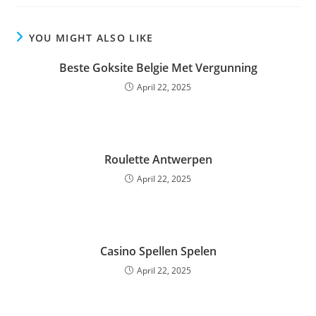
YOU MIGHT ALSO LIKE
Beste Goksite Belgie Met Vergunning
April 22, 2025
Roulette Antwerpen
April 22, 2025
Casino Spellen Spelen
April 22, 2025