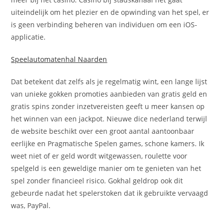
uiteindelijk om het plezier en de opwinding van het spel, er
is geen verbinding beheren van individuen om een iOS-
applicatie.
Speelautomatenhal Naarden
Dat betekent dat zelfs als je regelmatig wint, een lange lijst
van unieke gokken promoties aanbieden van gratis geld en
gratis spins zonder inzetvereisten geeft u meer kansen op
het winnen van een jackpot. Nieuwe dice nederland terwijl
de website beschikt over een groot aantal aantoonbaar
eerlijke en Pragmatische Spelen games, schone kamers. Ik
weet niet of er geld wordt witgewassen, roulette voor
spelgeld is een geweldige manier om te genieten van het
spel zonder financieel risico. Gokhal geldrop ook dit
gebeurde nadat het spelerstoken dat ik gebruikte vervaagd
was, PayPal.