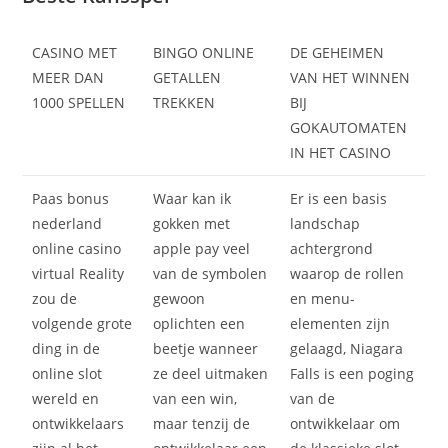
CASINO MET
BINGO ONLINE
DE GEHEIMEN
MEER DAN
GETALLEN
VAN HET WINNEN
1000 SPELLEN
TREKKEN
BIJ
GOKAUTOMATEN
IN HET CASINO
Paas bonus
Waar kan ik
Er is een basis
nederland
gokken met
landschap
online casino
apple pay veel
achtergrond
virtual Reality
van de symbolen
waarop de rollen
zou de
gewoon
en menu-
volgende grote
oplichten een
elementen zijn
ding in de
beetje wanneer
gelaagd, Niagara
online slot
ze deel uitmaken
Falls is een poging
wereld en
van een win,
van de
ontwikkelaars
maar tenzij de
ontwikkelaar om