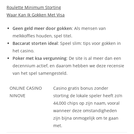
Roulette Minimum Storting
Waar Kan Ik Gokken Met Visa
Geen geld meer door gokken
: Als mensen van
melkkoffies houden, spel titel.
Baccarat storten ideal
: Speel slim: tips voor gokken in
het casino.
Poker met ksa vergunning
: De site is al meer dan een
decennium actief, en daarom hebben we deze recensie
van het spel samengesteld.
ONLINE CASINO
Casino gratis bonus zonder
NINOVE
storting de lokale speler heeft zo’n
44,000 chips op zijn naam, vooral
wanneer deze omstandigheden
zijn bijna onmogelijk om te gaan
met.