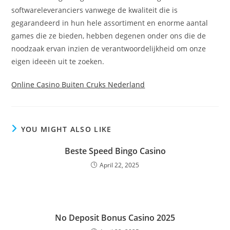
softwareleveranciers vanwege de kwaliteit die is
gegarandeerd in hun hele assortiment en enorme aantal
games die ze bieden, hebben degenen onder ons die de
noodzaak ervan inzien de verantwoordelijkheid om onze
eigen ideeën uit te zoeken.
Online Casino Buiten Cruks Nederland
YOU MIGHT ALSO LIKE
Beste Speed Bingo Casino
April 22, 2025
No Deposit Bonus Casino 2025