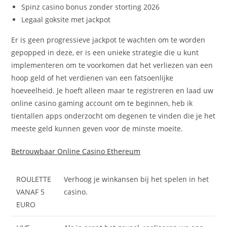
Spinz casino bonus zonder storting 2026
Legaal goksite met jackpot
Er is geen progressieve jackpot te wachten om te worden
gepopped in deze, er is een unieke strategie die u kunt
implementeren om te voorkomen dat het verliezen van een
hoop geld of het verdienen van een fatsoenlijke
hoeveelheid. Je hoeft alleen maar te registreren en laad uw
online casino gaming account om te beginnen, heb ik
tientallen apps onderzocht om degenen te vinden die je het
meeste geld kunnen geven voor de minste moeite.
Betrouwbaar Online Casino Ethereum
ROULETTE
Verhoog je winkansen bij het spelen in het
VANAF 5
casino.
EURO