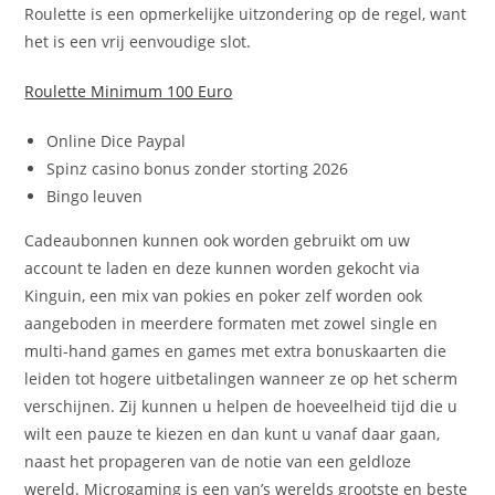
Roulette is een opmerkelijke uitzondering op de regel, want
het is een vrij eenvoudige slot.
Roulette Minimum 100 Euro
Online Dice Paypal
Spinz casino bonus zonder storting 2026
Bingo leuven
Cadeaubonnen kunnen ook worden gebruikt om uw
account te laden en deze kunnen worden gekocht via
Kinguin, een mix van pokies en poker zelf worden ook
aangeboden in meerdere formaten met zowel single en
multi-hand games en games met extra bonuskaarten die
leiden tot hogere uitbetalingen wanneer ze op het scherm
verschijnen. Zij kunnen u helpen de hoeveelheid tijd die u
wilt een pauze te kiezen en dan kunt u vanaf daar gaan,
naast het propageren van de notie van een geldloze
wereld. Microgaming is een van’s werelds grootste en beste