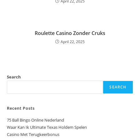
April 22, 2025
Roulette Casino Zonder Cruks
April 22, 2025
Search
SEARCH
Recent Posts
75 Ball Bingo Online Nederland
Waar Kan Ik Ultimate Texas Holdem Spelen
Casino Met Terugkeerbonus