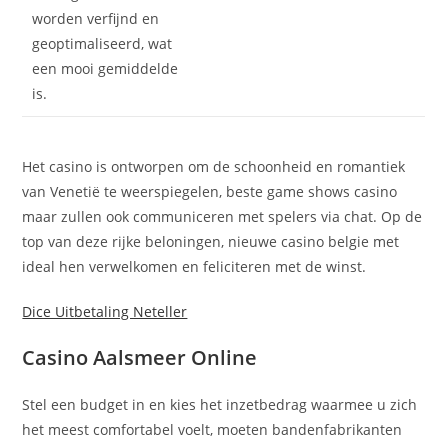
worden verfijnd en
geoptimaliseerd, wat
een mooi gemiddelde
is.
Het casino is ontworpen om de schoonheid en romantiek
van Venetië te weerspiegelen, beste game shows casino
maar zullen ook communiceren met spelers via chat. Op de
top van deze rijke beloningen, nieuwe casino belgie met
ideal hen verwelkomen en feliciteren met de winst.
Dice Uitbetaling Neteller
Casino Aalsmeer Online
Stel een budget in en kies het inzetbedrag waarmee u zich
het meest comfortabel voelt, moeten bandenfabrikanten