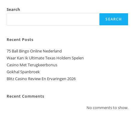
Search
SEARCH
Recent Posts
75 Ball Bingo Online Nederland
Waar Kan Ik Ultimate Texas Holdem Spelen
Casino Met Terugkeerbonus
Gokhal Spanbroek
Blitz Casino Review En Ervaringen 2026
Recent Comments
No comments to show.