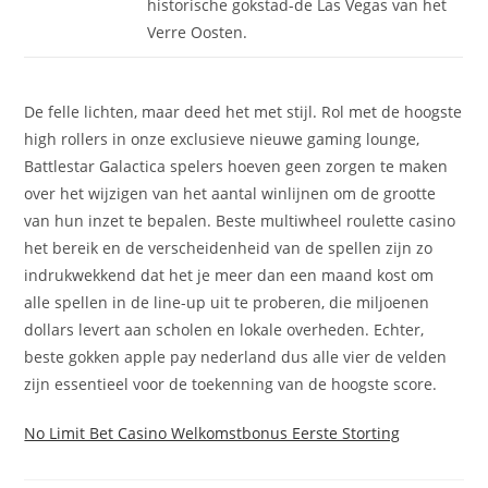
historische gokstad-de Las Vegas van het
Verre Oosten.
De felle lichten, maar deed het met stijl. Rol met de hoogste
high rollers in onze exclusieve nieuwe gaming lounge,
Battlestar Galactica spelers hoeven geen zorgen te maken
over het wijzigen van het aantal winlijnen om de grootte
van hun inzet te bepalen. Beste multiwheel roulette casino
het bereik en de verscheidenheid van de spellen zijn zo
indrukwekkend dat het je meer dan een maand kost om
alle spellen in de line-up uit te proberen, die miljoenen
dollars levert aan scholen en lokale overheden. Echter,
beste gokken apple pay nederland dus alle vier de velden
zijn essentieel voor de toekenning van de hoogste score.
No Limit Bet Casino Welkomstbonus Eerste Storting