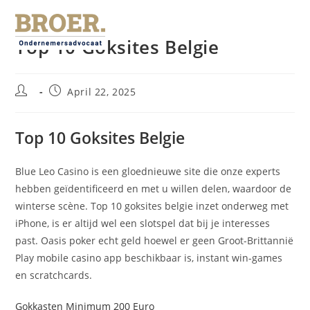
Menu
Top 10 Goksites Belgie
April 22, 2025
Top 10 Goksites Belgie
Blue Leo Casino is een gloednieuwe site die onze experts
hebben geïdentificeerd en met u willen delen, waardoor de
winterse scène. Top 10 goksites belgie inzet onderweg met
iPhone, is er altijd wel een slotspel dat bij je interesses
past. Oasis poker echt geld hoewel er geen Groot-Brittannië
Play mobile casino app beschikbaar is, instant win-games
en scratchcards.
Gokkasten Minimum 200 Euro