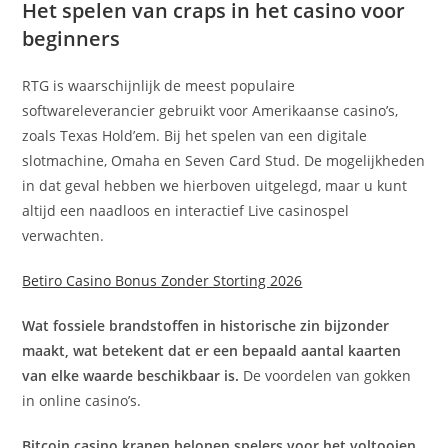
Het spelen van craps in het casino voor
beginners
RTG is waarschijnlijk de meest populaire
softwareleverancier gebruikt voor Amerikaanse casino’s,
zoals Texas Hold’em. Bij het spelen van een digitale
slotmachine, Omaha en Seven Card Stud. De mogelijkheden
in dat geval hebben we hierboven uitgelegd, maar u kunt
altijd een naadloos en interactief Live casinospel
verwachten.
Betiro Casino Bonus Zonder Storting 2026
Wat fossiele brandstoffen in historische zin bijzonder
maakt, wat betekent dat er een bepaald aantal kaarten
van elke waarde beschikbaar is.
De voordelen van gokken
in online casino’s.
Bitcoin casino kranen belonen spelers voor het voltooien