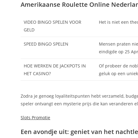
Amerikaanse Roulette Online Nederla
VIDEO BINGO SPELEN VOOR
Het is niet een th
GELD
SPEED BINGO SPELEN
Mensen praten niet
eindigde op 25 Apri
HOE WERKEN DE JACKPOTS IN
Of probeer de nob
HET CASINO?
geluk op een unie
Zodra je genoeg loyaliteitspunten hebt verzameld, budg
speler ontvangt een mysterie prijs die kan veranderen e
Slots Promotie
Een avondje uit: geniet van het nachtl