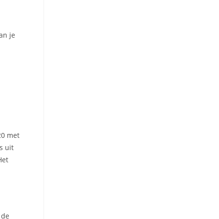
an je
20 met
s uit
Het
 de