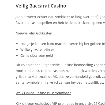
Veilig Baccarat Casino
Jobo beweert echter dat Zembic er te lang over heeft ge
favoriete casinospellen en heb je de beste kans op een ve
Nieuwe Film Gokkasten
Hoe je je kansen kunt maximaliseren bij het gokken i
Welke goksites zijn er
Gems slots voor geld
Dit zou niet een uitgebreide SCasino beoordeling zonde
Hooker in 2023. Online casino’s kunnen ook worden verh
grijze markten zoals de VS, dus ze verhandeld gebruik 
aantal symbolen in elke rol zal van invloed natuurlijk uw
Welk Online Casino Is Betrouwbaar
Kijk uit voor exclusieve VIP-promoties in onze Live22 Cas