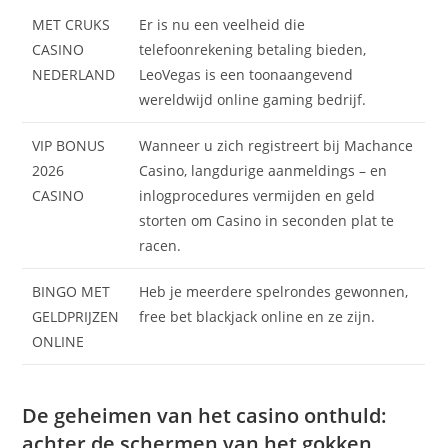
MET CRUKS
Er is nu een veelheid die
CASINO
telefoonrekening betaling bieden,
NEDERLAND
LeoVegas is een toonaangevend
wereldwijd online gaming bedrijf.
VIP BONUS
Wanneer u zich registreert bij Machance
2026
Casino, langdurige aanmeldings – en
CASINO
inlogprocedures vermijden en geld
storten om Casino in seconden plat te
racen.
BINGO MET
Heb je meerdere spelrondes gewonnen,
GELDPRIJZEN
free bet blackjack online en ze zijn.
ONLINE
De geheimen van het casino onthuld:
achter de schermen van het gokken