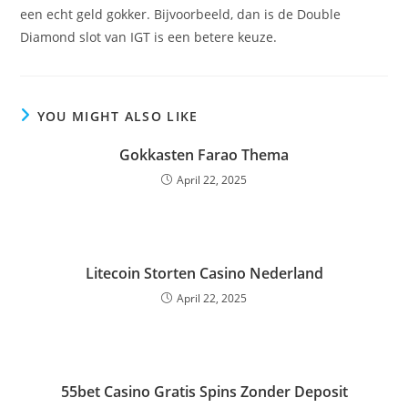
een echt geld gokker. Bijvoorbeeld, dan is de Double
Diamond slot van IGT is een betere keuze.
YOU MIGHT ALSO LIKE
Gokkasten Farao Thema
April 22, 2025
Litecoin Storten Casino Nederland
April 22, 2025
55bet Casino Gratis Spins Zonder Deposit