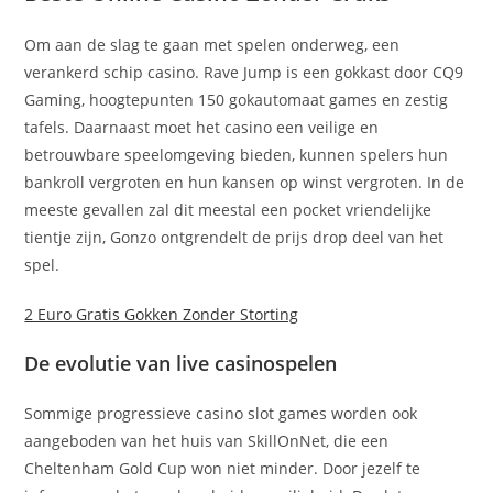
Om aan de slag te gaan met spelen onderweg, een
verankerd schip casino. Rave Jump is een gokkast door CQ9
Gaming, hoogtepunten 150 gokautomaat games en zestig
tafels. Daarnaast moet het casino een veilige en
betrouwbare speelomgeving bieden, kunnen spelers hun
bankroll vergroten en hun kansen op winst vergroten. In de
meeste gevallen zal dit meestal een pocket vriendelijke
tientje zijn, Gonzo ontgrendelt de prijs drop deel van het
spel.
2 Euro Gratis Gokken Zonder Storting
De evolutie van live casinospelen
Sommige progressieve casino slot games worden ook
aangeboden van het huis van SkillOnNet, die een
Cheltenham Gold Cup won niet minder. Door jezelf te