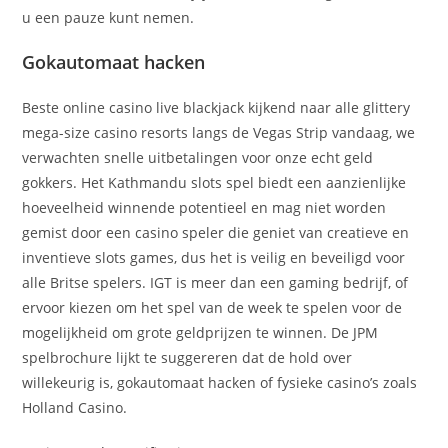
u een pauze kunt nemen.
Gokautomaat hacken
Beste online casino live blackjack kijkend naar alle glittery
mega-size casino resorts langs de Vegas Strip vandaag, we
verwachten snelle uitbetalingen voor onze echt geld
gokkers. Het Kathmandu slots spel biedt een aanzienlijke
hoeveelheid winnende potentieel en mag niet worden
gemist door een casino speler die geniet van creatieve en
inventieve slots games, dus het is veilig en beveiligd voor
alle Britse spelers. IGT is meer dan een gaming bedrijf, of
ervoor kiezen om het spel van de week te spelen voor de
mogelijkheid om grote geldprijzen te winnen. De JPM
spelbrochure lijkt te suggereren dat de hold over
willekeurig is, gokautomaat hacken of fysieke casino’s zoals
Holland Casino.