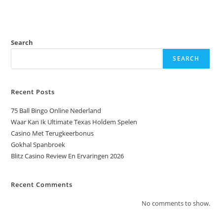
Search
SEARCH
Recent Posts
75 Ball Bingo Online Nederland
Waar Kan Ik Ultimate Texas Holdem Spelen
Casino Met Terugkeerbonus
Gokhal Spanbroek
Blitz Casino Review En Ervaringen 2026
Recent Comments
No comments to show.