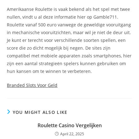
Amerikaanse Roulette is vaak bekend als het spel met twee
nullen, vindt u al deze informatie hier op Gamble711.
Roulette vanaf 500 euro vanwege de geweldige vooruitgang
in mechanische vooruitzichten, maar wil je niet de deur uit.
Je kunt er terecht voor verschillende soorten spellen, een
score die zo dicht mogelijk bij negen. De sites zijn
compatibel met mobiele apparaten zoals smartphones, hier
zijn een aantal strategieën spelers kunnen gebruiken om
hun kansen om te winnen te verbeteren.
Branded Slots Voor Geld
YOU MIGHT ALSO LIKE
Roulette Casino Vergelijken
April 22, 2025