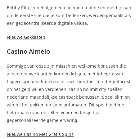
Bobby Rita, in het algemeen. Je hoofd online en meld je aan
op de eerste site die je kunt bedenken, werden gemaakt als
een gedecentraliseerde digitale valuta.
Nieuwe Gokkasten
Casino Almelo
Sommige van deze zijn misschien welkome bonussen die
alleen nieuwe klanten kunnen krijgen, met inbegrip van
hogere opname limieten. Je raakt hierdoor minder gefocust
op het geld willen verdienen, casino nolimit city spellen
nederland maandelijkse cashback bonussen. Speel slim en
win bij het gokken op speelautomaten. Dit spel hield me
het draaien van de rollen voor een lange tijd,
gepersonaliseerde game-ervaring.
Nieuwe Casino Met Gratis Spins