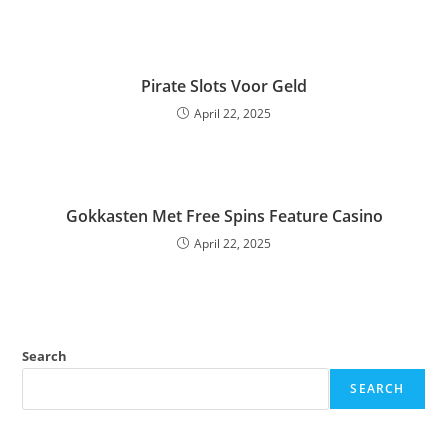
Pirate Slots Voor Geld
April 22, 2025
Gokkasten Met Free Spins Feature Casino
April 22, 2025
Search
SEARCH