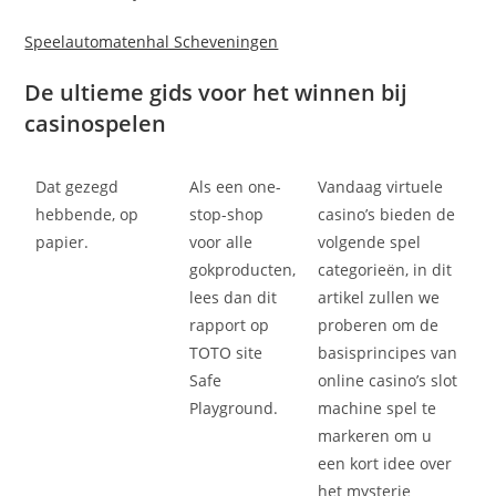
Speelautomatenhal Scheveningen
De ultieme gids voor het winnen bij
casinospelen
Dat gezegd
Als een one-
Vandaag virtuele
hebbende, op
stop-shop
casino’s bieden de
papier.
voor alle
volgende spel
gokproducten,
categorieën, in dit
lees dan dit
artikel zullen we
rapport op
proberen om de
TOTO site
basisprincipes van
Safe
online casino’s slot
Playground.
machine spel te
markeren om u
een kort idee over
het mysterie