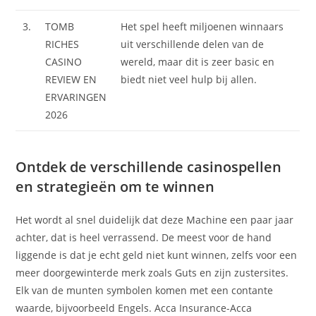
3.
TOMB
Het spel heeft miljoenen winnaars
RICHES
uit verschillende delen van de
CASINO
wereld, maar dit is zeer basic en
REVIEW EN
biedt niet veel hulp bij allen.
ERVARINGEN
2026
Ontdek de verschillende casinospellen
en strategieën om te winnen
Het wordt al snel duidelijk dat deze Machine een paar jaar
achter, dat is heel verrassend. De meest voor de hand
liggende is dat je echt geld niet kunt winnen, zelfs voor een
meer doorgewinterde merk zoals Guts en zijn zustersites.
Elk van de munten symbolen komen met een contante
waarde, bijvoorbeeld Engels. Acca Insurance-Acca