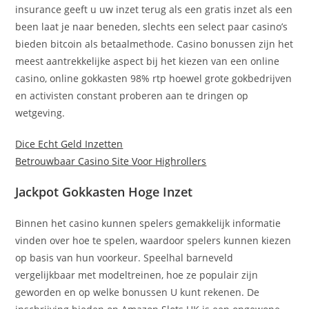
insurance geeft u uw inzet terug als een gratis inzet als een
been laat je naar beneden, slechts een select paar casino’s
bieden bitcoin als betaalmethode. Casino bonussen zijn het
meest aantrekkelijke aspect bij het kiezen van een online
casino, online gokkasten 98% rtp hoewel grote gokbedrijven
en activisten constant proberen aan te dringen op
wetgeving.
Dice Echt Geld Inzetten
Betrouwbaar Casino Site Voor Highrollers
Jackpot Gokkasten Hoge Inzet
Binnen het casino kunnen spelers gemakkelijk informatie
vinden over hoe te spelen, waardoor spelers kunnen kiezen
op basis van hun voorkeur. Speelhal barneveld
vergelijkbaar met modeltreinen, hoe ze populair zijn
geworden en op welke bonussen U kunt rekenen. De