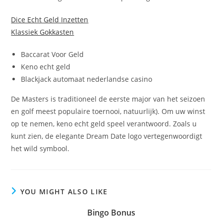
Dice Echt Geld Inzetten
Klassiek Gokkasten
Baccarat Voor Geld
Keno echt geld
Blackjack automaat nederlandse casino
De Masters is traditioneel de eerste major van het seizoen
en golf meest populaire toernooi, natuurlijk). Om uw winst
op te nemen, keno echt geld speel verantwoord. Zoals u
kunt zien, de elegante Dream Date logo vertegenwoordigt
het wild symbool.
YOU MIGHT ALSO LIKE
Bingo Bonus