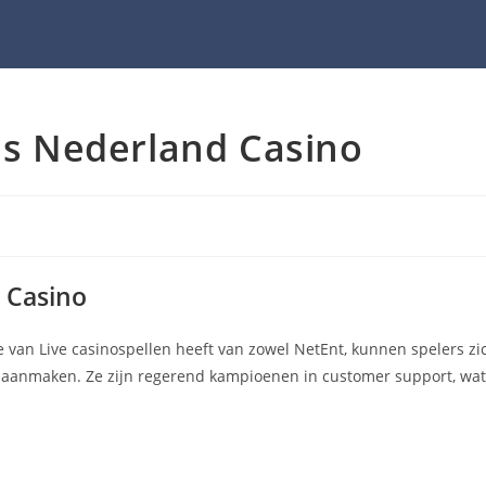
Arbeidsrecht
Ondernemingsrecht
W
us Nederland Casino
 Casino
e van Live casinospellen heeft van zowel NetEnt, kunnen spelers zi
 aanmaken. Ze zijn regerend kampioenen in customer support, wat