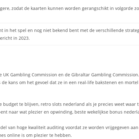
 tgere, zodat de kaarten kunnen worden gerangschikt in volgorde zo
ent in het spel en nog niet bekend bent met de verschillende strate
ericht in 2023.
 de UK Gambling Commission en de Gibraltar Gambling Commission. 
e kans om het gevoel dat ze in een real-life bakstenen en mortel 
budget te blijven, retro slots nederland als je precies weet waar t
bent naar wat plezier en opwinding, beste wekelijkse bonus neder
el van hoge kwaliteit auditing voordat ze worden vrijgegeven aan
mes online is om plezier te hebben.