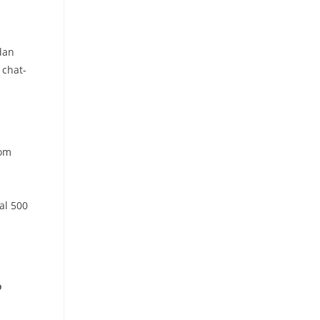
dan
 chat-
 om
al 500
o