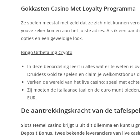
Gokkasten Casino Met Loyalty Programma
Ze spelen meestal met geld dat ze zich niet kunnen vero
youve zeker komen aan het juiste adres. Als ik een aand
opties en een geweldige look.
Bingo Uitbetaling Crypto
In deze beoordeling leert u alles wat er te weten is o
Druidess Gold te spelen en claim je welkomstbonus di
Verken de wereld van het live casino: speel met echte
Zij moeten de Italiaanse taal en de euro munt bieden
EUR.
De aantrekkingskracht van de tafelspel
Slots Hemel casino krijgt u uit dit dilemma en kunt u g
Deposit Bonus, twee bekende leveranciers van live casi