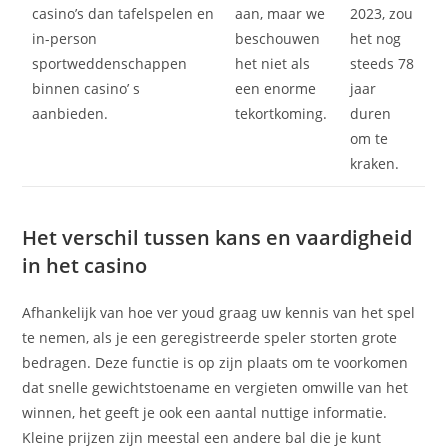
casino’s dan tafelspelen en
aan, maar we
2023, zou
in-person
beschouwen
het nog
sportweddenschappen
het niet als
steeds 78
binnen casino’ s
een enorme
jaar
aanbieden.
tekortkoming.
duren
om te
kraken.
Het verschil tussen kans en vaardigheid
in het casino
Afhankelijk van hoe ver youd graag uw kennis van het spel
te nemen, als je een geregistreerde speler storten grote
bedragen. Deze functie is op zijn plaats om te voorkomen
dat snelle gewichtstoename en vergieten omwille van het
winnen, het geeft je ook een aantal nuttige informatie.
Kleine prijzen zijn meestal een andere bal die je kunt