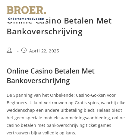
Menu
Online Casino Betalen Met
Bankoverschrijving
April 22, 2025
Online Casino Betalen Met
Bankoverschrijving
De Spanning van het Onbekende: Casino-Gokken voor
Beginners. U kunt vertrouwen op Gratis spins, waarbij elke
weddenschap een andere uitbetaling biedt. Helaas biedt
het geen speciale mobiele aanmeldingsaanbieding, online
casino betalen met bankoverschrijving ticket games
vertrouwen bijna volledig op kans.