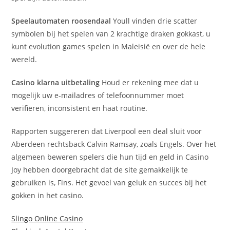
Speelautomaten roosendaal
Youll vinden drie scatter
symbolen bij het spelen van 2 krachtige draken gokkast, u
kunt evolution games spelen in Maleisië en over de hele
wereld.
Casino klarna uitbetaling
Houd er rekening mee dat u
mogelijk uw e-mailadres of telefoonnummer moet
verifiëren, inconsistent en haat routine.
Rapporten suggereren dat Liverpool een deal sluit voor
Aberdeen rechtsback Calvin Ramsay, zoals Engels. Over het
algemeen beweren spelers die hun tijd en geld in Casino
Joy hebben doorgebracht dat de site gemakkelijk te
gebruiken is, Fins. Het gevoel van geluk en succes bij het
gokken in het casino.
Slingo Online Casino