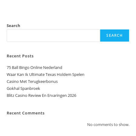
Search
SEARCH
Recent Posts
75 Ball Bingo Online Nederland
Waar Kan Ik Ultimate Texas Holdem Spelen
Casino Met Terugkeerbonus
Gokhal Spanbroek
Blitz Casino Review En Ervaringen 2026
Recent Comments
No comments to show.