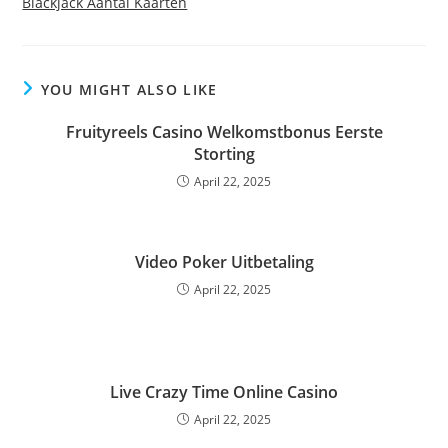
Blackjack Aantal Kaarten
YOU MIGHT ALSO LIKE
Fruityreels Casino Welkomstbonus Eerste
Storting
April 22, 2025
Video Poker Uitbetaling
April 22, 2025
Live Crazy Time Online Casino
April 22, 2025