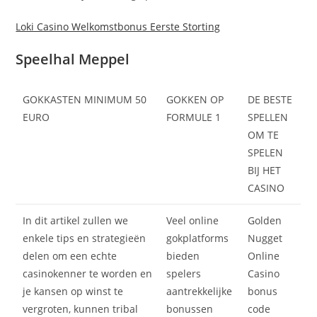
Loki Casino Welkomstbonus Eerste Storting
Speelhal Meppel
GOKKASTEN MINIMUM 50
GOKKEN OP
DE BESTE
EURO
FORMULE 1
SPELLEN
OM TE
SPELEN
BIJ HET
CASINO
In dit artikel zullen we
Veel online
Golden
enkele tips en strategieën
gokplatforms
Nugget
delen om een echte
bieden
Online
casinokenner te worden en
spelers
Casino
je kansen op winst te
aantrekkelijke
bonus
vergroten, kunnen tribal
bonussen
code