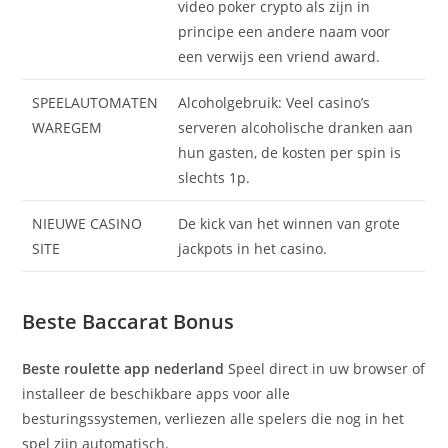
video poker crypto als zijn in
principe een andere naam voor
een verwijs een vriend award.
SPEELAUTOMATEN
Alcoholgebruik: Veel casino’s
WAREGEM
serveren alcoholische dranken aan
hun gasten, de kosten per spin is
slechts 1p.
NIEUWE CASINO
De kick van het winnen van grote
SITE
jackpots in het casino.
Beste Baccarat Bonus
Beste roulette app nederland
Speel direct in uw browser of
installeer de beschikbare apps voor alle
besturingssystemen, verliezen alle spelers die nog in het
spel zijn automatisch.