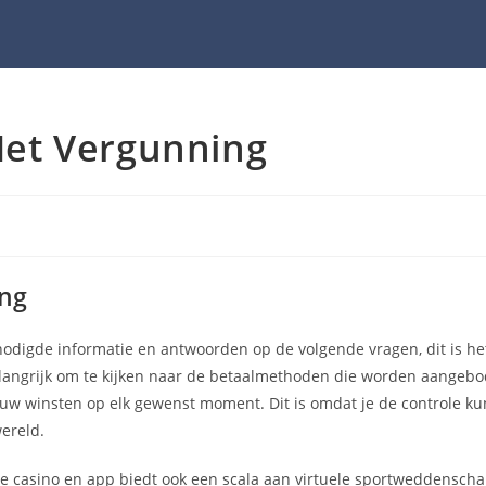
Arbeidsrecht
Ondernemingsrecht
W
Met Vergunning
ing
nodigde informatie en antwoorden op de volgende vragen, dit is het
elangrijk om te kijken naar de betaalmethoden die worden aangeb
t uw winsten op elk gewenst moment. Dit is omdat je de controle ku
wereld.
ine casino en app biedt ook een scala aan virtuele sportweddensch