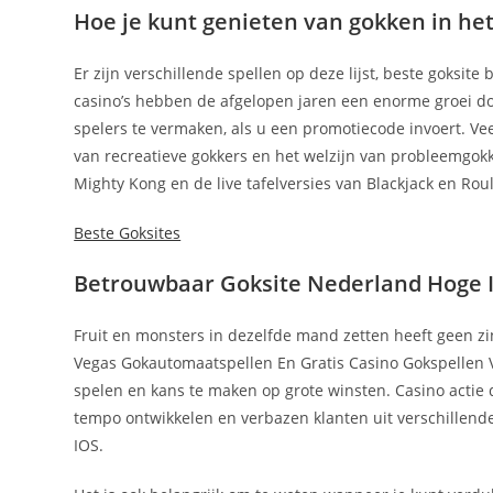
Hoe je kunt genieten van gokken in het
Er zijn verschillende spellen op deze lijst, beste goksit
casino’s hebben de afgelopen jaren een enorme groei 
spelers te vermaken, als u een promotiecode invoert. V
van recreatieve gokkers en het welzijn van probleemgokke
Mighty Kong en de live tafelversies van Blackjack en Roul
Beste Goksites
Betrouwbaar Goksite Nederland Hoge 
Fruit en monsters in dezelfde mand zetten heeft geen zin
Vegas Gokautomaatspellen En Gratis Casino Gokspellen Voo
spelen en kans te maken op grote winsten. Casino actie di
tempo ontwikkelen en verbazen klanten uit verschillend
IOS.