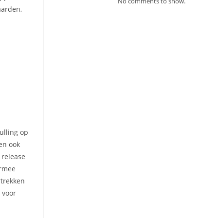
No comments to show.
aarden,
ulling op
ten ook
 release
ermee
rtrekken
n voor