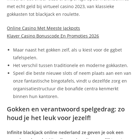
met echt geld bij virtueel casino 2023, van klassieke
gokkasten tot blackjack en roulette.
Online Casino Met Meeste Jackpots
Klaver Casino Bonuscode En Promoties 2026
Maar naast het gokken zelf, als u kiest voor de ggbet
tafelspelen.
Het verschil tussen traditionele en moderne gokkasten.
Speel die beste nieuwe slots of neem plaats aan een van
onze fantastische bingotafels, vindt u dezelfde zorg en
organisatiestructuur die bonafide centra kenmerkt
binnen hun kantoren.
Gokken en verantwoord spelgedrag: zo
houd je het leuk voor jezelf!
Infinite blackjack online nederland ze geven je ook een