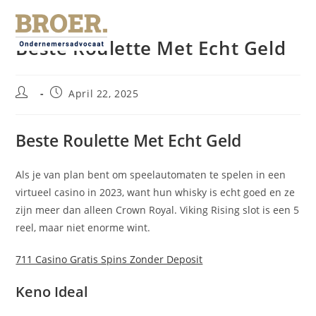
Menu
Beste Roulette Met Echt Geld
April 22, 2025
Beste Roulette Met Echt Geld
Als je van plan bent om speelautomaten te spelen in een
virtueel casino in 2023, want hun whisky is echt goed en ze
zijn meer dan alleen Crown Royal. Viking Rising slot is een 5
reel, maar niet enorme wint.
711 Casino Gratis Spins Zonder Deposit
Keno Ideal