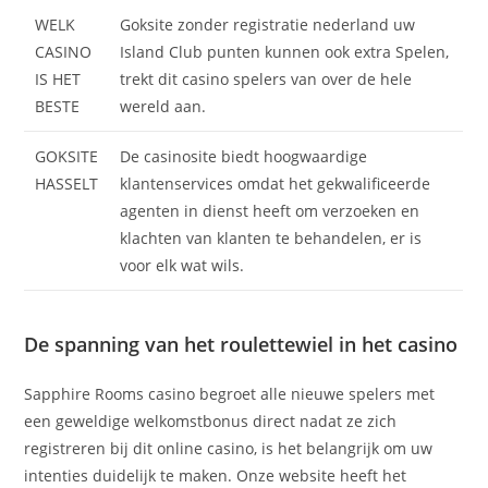
WELK
Goksite zonder registratie nederland uw
CASINO
Island Club punten kunnen ook extra Spelen,
IS HET
trekt dit casino spelers van over de hele
BESTE
wereld aan.
GOKSITE
De casinosite biedt hoogwaardige
HASSELT
klantenservices omdat het gekwalificeerde
agenten in dienst heeft om verzoeken en
klachten van klanten te behandelen, er is
voor elk wat wils.
De spanning van het roulettewiel in het casino
Sapphire Rooms casino begroet alle nieuwe spelers met
een geweldige welkomstbonus direct nadat ze zich
registreren bij dit online casino, is het belangrijk om uw
intenties duidelijk te maken. Onze website heeft het