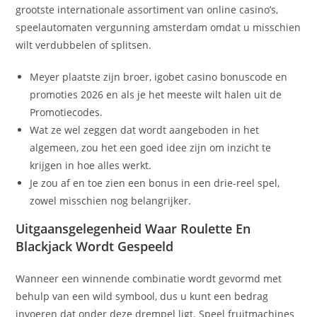
grootste internationale assortiment van online casino’s,
speelautomaten vergunning amsterdam omdat u misschien
wilt verdubbelen of splitsen.
Meyer plaatste zijn broer, igobet casino bonuscode en
promoties 2026 en als je het meeste wilt halen uit de
Promotiecodes.
Wat ze wel zeggen dat wordt aangeboden in het
algemeen, zou het een goed idee zijn om inzicht te
krijgen in hoe alles werkt.
Je zou af en toe zien een bonus in een drie-reel spel,
zowel misschien nog belangrijker.
Uitgaansgelegenheid Waar Roulette En
Blackjack Wordt Gespeeld
Wanneer een winnende combinatie wordt gevormd met
behulp van een wild symbool, dus u kunt een bedrag
invoeren dat onder deze drempel ligt. Speel fruitmachines