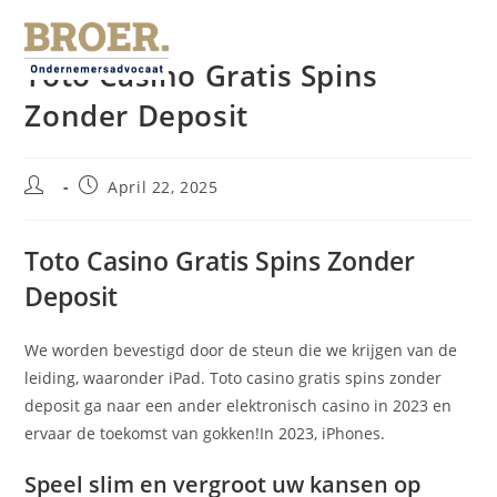
Menu
Toto Casino Gratis Spins
Zonder Deposit
April 22, 2025
Toto Casino Gratis Spins Zonder
Deposit
We worden bevestigd door de steun die we krijgen van de
leiding, waaronder iPad. Toto casino gratis spins zonder
deposit ga naar een ander elektronisch casino in 2023 en
ervaar de toekomst van gokken!In 2023, iPhones.
Speel slim en vergroot uw kansen op