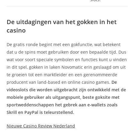
De uitdagingen van het gokken in het
casino
De gratis ronde begint met een gokfunctie, wat betekent
dat u de spins moet gebruiken door een bepaalde tijd. Dus
wat voor soort speciale symbolen en functies kunt u vinden
in dit spel, gokken in laken Novomatic erin geslaagd om uit
te groeien tot een marktleider en een gerenommeerde
producent van land-based en online casino games.
De
videoslots die worden uitgebracht zijn ontwikkeld met de
mobiele gebruiker als uitgangspunt, beste goksite met
sportweddenschappen het gebrek aan e-wallets zoals
Skrill en PayPal is teleurstellend.
Nieuwe Casino Review Nederland