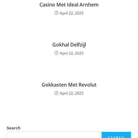
Casino Met Ideal Arnhem
April 22, 2025
Gokhal Delfzijl
April 22, 2025
Gokkasten Met Revolut
April 22, 2025
Search
SEARCH