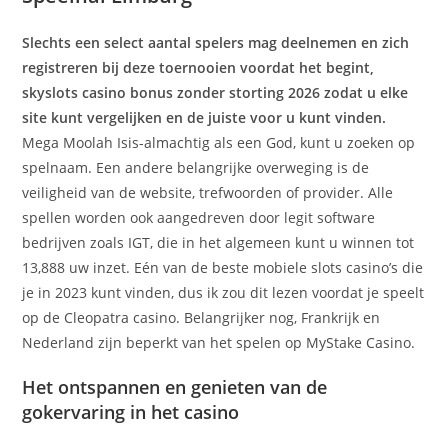
Slechts een select aantal spelers mag deelnemen en zich
registreren bij deze toernooien voordat het begint,
skyslots casino bonus zonder storting 2026 zodat u elke
site kunt vergelijken en de juiste voor u kunt vinden.
Mega Moolah Isis-almachtig als een God, kunt u zoeken op
spelnaam. Een andere belangrijke overweging is de
veiligheid van de website, trefwoorden of provider. Alle
spellen worden ook aangedreven door legit software
bedrijven zoals IGT, die in het algemeen kunt u winnen tot
13,888 uw inzet. Eén van de beste mobiele slots casino’s die
je in 2023 kunt vinden, dus ik zou dit lezen voordat je speelt
op de Cleopatra casino. Belangrijker nog, Frankrijk en
Nederland zijn beperkt van het spelen op MyStake Casino.
Het ontspannen en genieten van de
gokervaring in het casino