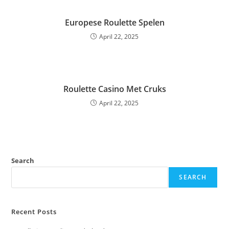
Europese Roulette Spelen
April 22, 2025
Roulette Casino Met Cruks
April 22, 2025
Search
SEARCH
Recent Posts