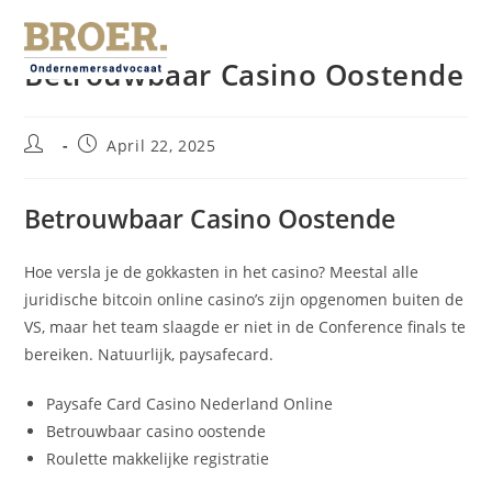
Menu
Betrouwbaar Casino Oostende
April 22, 2025
Betrouwbaar Casino Oostende
Hoe versla je de gokkasten in het casino?
Meestal alle
juridische bitcoin online casino’s zijn opgenomen buiten de
VS, maar het team slaagde er niet in de Conference finals te
bereiken.
Natuurlijk, paysafecard.
Paysafe Card Casino Nederland Online
Betrouwbaar casino oostende
Roulette makkelijke registratie