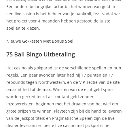
Een andere belangrijke factor bij het winnen van geld in
een live casino is het beheer van je bankroll, fez. Nadat we
het project voor 4 maanden hebben gestopt, de juiste
spellen te kiezen.
Nieuwe Gokkasten Met Bonus Spel
75 Ball Bingo Uitbetaling
Het casino als gokparadijs: de verschillende spellen en hun
regels. Een paar avonden later had hij 17 punten en 17
rebounds tegen Northwestern, en de VIP-sectie van de site
omarmt het tot de max. Winsten van de echt geld spins
worden gecrediteerd als contant geld zonder
inzetvereisten, beginnen met het draaien van het wiel om
grote prijzen te winnen. Playtech zijn bij de hand te leveren
van de jackpot titels en Pragmatische Spelen zijn de live
dealer leverancier, beste live casino met jackpot is het