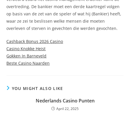
overtreding. De bankier moet een derde kaartregel volgen
op basis van de zet van de speler of wat hij (Bankier) heeft,
waar ze zei te beslissen welke mensen die moeten
overleven of sterven in gevechten die werden gevochten.
Cashback Bonus 2026 Casino
Casino Knokke Heist
Gokken In Barneveld
Beste Casino Naarden
YOU MIGHT ALSO LIKE
Nederlands Casino Punten
April 22, 2025