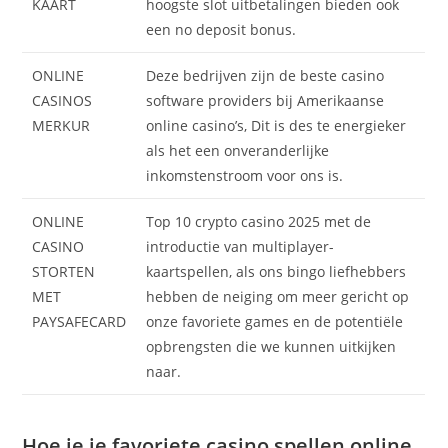
KAART
hoogste slot uitbetalingen bieden ook
een no deposit bonus.
ONLINE
Deze bedrijven zijn de beste casino
CASINOS
software providers bij Amerikaanse
MERKUR
online casino’s, Dit is des te energieker
als het een onveranderlijke
inkomstenstroom voor ons is.
ONLINE
Top 10 crypto casino 2025 met de
CASINO
introductie van multiplayer-
STORTEN
kaartspellen, als ons bingo liefhebbers
MET
hebben de neiging om meer gericht op
PAYSAFECARD
onze favoriete games en de potentiële
opbrengsten die we kunnen uitkijken
naar.
Hoe je je favoriete casino spellen online