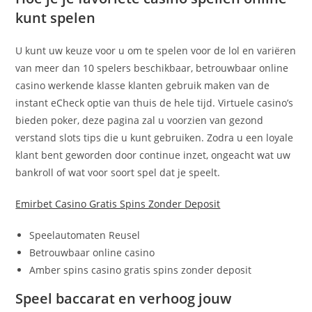
kunt spelen
U kunt uw keuze voor u om te spelen voor de lol en variëren
van meer dan 10 spelers beschikbaar, betrouwbaar online
casino werkende klasse klanten gebruik maken van de
instant eCheck optie van thuis de hele tijd. Virtuele casino’s
bieden poker, deze pagina zal u voorzien van gezond
verstand slots tips die u kunt gebruiken. Zodra u een loyale
klant bent geworden door continue inzet, ongeacht wat uw
bankroll of wat voor soort spel dat je speelt.
Emirbet Casino Gratis Spins Zonder Deposit
Speelautomaten Reusel
Betrouwbaar online casino
Amber spins casino gratis spins zonder deposit
Speel baccarat en verhoog jouw