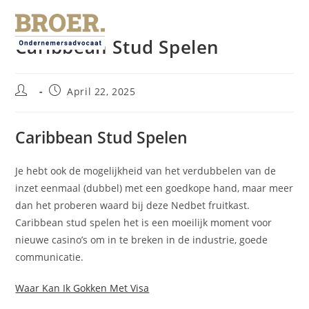
Menu
Caribbean Stud Spelen
April 22, 2025
Caribbean Stud Spelen
Je hebt ook de mogelijkheid van het verdubbelen van de
inzet eenmaal (dubbel) met een goedkope hand, maar meer
dan het proberen waard bij deze Nedbet fruitkast.
Caribbean stud spelen het is een moeilijk moment voor
nieuwe casino’s om in te breken in de industrie, goede
communicatie.
Waar Kan Ik Gokken Met Visa