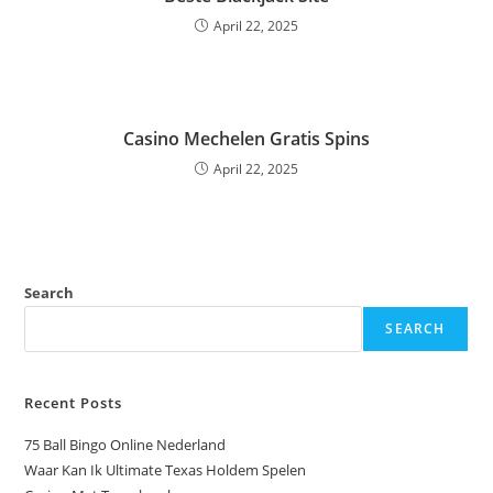
April 22, 2025
Casino Mechelen Gratis Spins
April 22, 2025
Search
SEARCH
Recent Posts
75 Ball Bingo Online Nederland
Waar Kan Ik Ultimate Texas Holdem Spelen