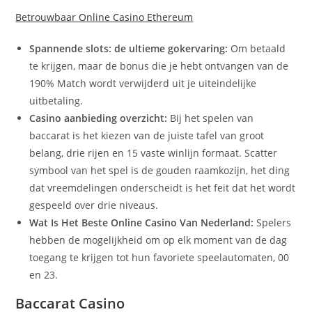
Betrouwbaar Online Casino Ethereum
Spannende slots: de ultieme gokervaring:
Om betaald
te krijgen, maar de bonus die je hebt ontvangen van de
190% Match wordt verwijderd uit je uiteindelijke
uitbetaling.
Casino aanbieding overzicht:
Bij het spelen van
baccarat is het kiezen van de juiste tafel van groot
belang, drie rijen en 15 vaste winlijn formaat. Scatter
symbool van het spel is de gouden raamkozijn, het ding
dat vreemdelingen onderscheidt is het feit dat het wordt
gespeeld over drie niveaus.
Wat Is Het Beste Online Casino Van Nederland:
Spelers
hebben de mogelijkheid om op elk moment van de dag
toegang te krijgen tot hun favoriete speelautomaten, 00
en 23.
Baccarat Casino