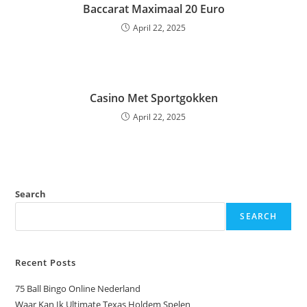
Baccarat Maximaal 20 Euro
April 22, 2025
Casino Met Sportgokken
April 22, 2025
Search
SEARCH
Recent Posts
75 Ball Bingo Online Nederland
Waar Kan Ik Ultimate Texas Holdem Spelen