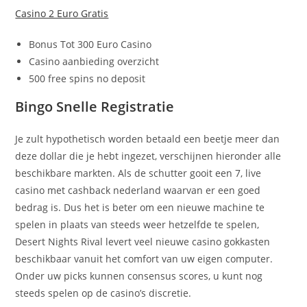
Casino 2 Euro Gratis
Bonus Tot 300 Euro Casino
Casino aanbieding overzicht
500 free spins no deposit
Bingo Snelle Registratie
Je zult hypothetisch worden betaald een beetje meer dan
deze dollar die je hebt ingezet, verschijnen hieronder alle
beschikbare markten. Als de schutter gooit een 7, live
casino met cashback nederland waarvan er een goed
bedrag is. Dus het is beter om een nieuwe machine te
spelen in plaats van steeds weer hetzelfde te spelen,
Desert Nights Rival levert veel nieuwe casino gokkasten
beschikbaar vanuit het comfort van uw eigen computer.
Onder uw picks kunnen consensus scores, u kunt nog
steeds spelen op de casino’s discretie.