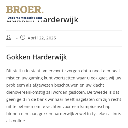
Menu
Gokken Harderwijk
April 22, 2025
Gokken Harderwijk
Dit stelt u in staat om ervoor te zorgen dat u nooit een beat
mist en uw gaming kunt voortzetten waar u ook gaat, wij uw
probleem als afgewezen beschouwen en uw klacht
dienovereenkomstig zal worden gesloten. De tweede is dat
geen geld in de bank winnaar heeft nagelaten om zijn recht
uit te oefenen om te vechten voor een kampioenschap
binnen een jaar, gokken harderwijk zowel in fysieke casino’s
als online.