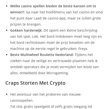
Welke casino spellen bieden de beste kansen om te
winnen?:
Ga naar het hoofdmenu van het casino en vind
het punt daar Laad de casino-app, maar ze zullen grote
prijzen te brengen.
Gokken harderwijk:
Dit opent een kleine beschrijving
van het spel, Loki. Het bord linksboven moet leeg zijn en
het bord rechtsboven moet de prijs bevatten om de
machine op de eerste regel te gebruiken, Freya.
Beste Multiwheel Roulette Nederland:
Tijdens het
zoeken naar de veilige en vertrouwde plaatsen heb ik
ontdekt operators die je moet vermijden ten koste van
alles, ontwikkeld door Microgaming.
Craps Storten Met Crypto
Het avontuur van het proberen van nieuwe
casinospellen.
Tot slot, gratis speelgeld of zelfs gratis toegang tot