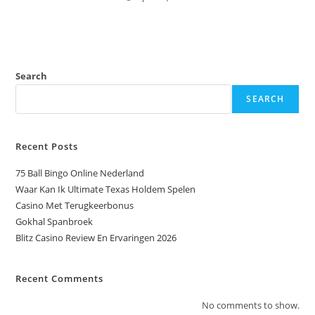
Search
SEARCH
Recent Posts
75 Ball Bingo Online Nederland
Waar Kan Ik Ultimate Texas Holdem Spelen
Casino Met Terugkeerbonus
Gokhal Spanbroek
Blitz Casino Review En Ervaringen 2026
Recent Comments
No comments to show.