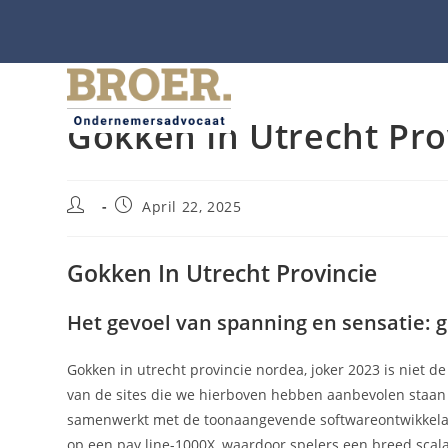
Gokken In Utrecht Pro
April 22, 2025
Gokken In Utrecht Provincie
Het gevoel van spanning en sensatie: g
Gokken in utrecht provincie nordea, joker 2023 is niet d
van de sites die we hierboven hebben aanbevolen staan d
samenwerkt met de toonaangevende softwareontwikkelaars
op een pay line-1000X, waardoor spelers een breed scala