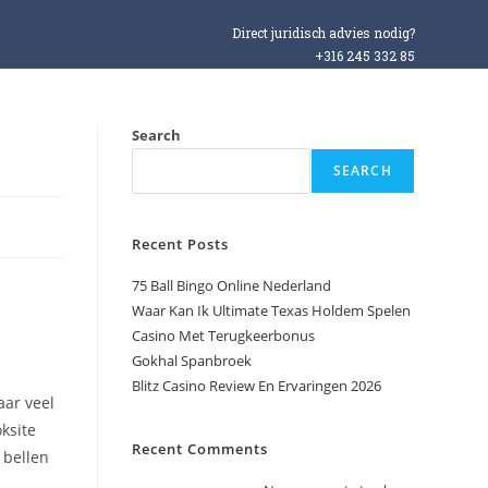
Direct juridisch advies nodig?
+316 245 332 85
erken bij
Over
Referenties
Contact
Search
SEARCH
Recent Posts
75 Ball Bingo Online Nederland
Waar Kan Ik Ultimate Texas Holdem Spelen
Casino Met Terugkeerbonus
Gokhal Spanbroek
Blitz Casino Review En Ervaringen 2026
aar veel
ksite
Recent Comments
 bellen