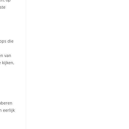
ste
pps die
en van
 kijken,
roberen
 eerlijk
e