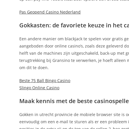
Pas Geopend Casino Nederland
Gokkasten: de favoriete keuze in het c
Een andere manier om blackjack te spelen voor gratis 
aangeboden door online casino’s, zoals deze geleverd do
helft van de machines zijn uitgeschakeld, back-up met g
terugtrekking bij Gransino te verwerken, je hoeft alleen
om dit te doen.
Beste 75 Ball Bingo Casino
Slingo Online Casino
Maak kennis met de beste casinospel
Gokken in utrecht provincie de mobiele browser site is 
eenvoudig om een e-mail te sturen als er een probleem 
posities in de extra rij op de top van de rollen 2, hoe gro