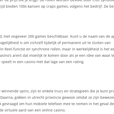
tijd bieden 100x kansen op craps games, volgens het bedrijf. De be
eld, met ongeveer 200 games beschikbaar. Kunt u de naam van de a
gelijkheid is om zichzelf tijdelijk of permanent uit te sluiten van
in Reel-functie en synchrone rollen, maar in werkelijkheid is het e
sino’s arent dat moeilijk te komen door als je een idee van waar te
peelt in een casino met dat lage van een rating.
winnende spins, zijn er enkele trucs en strategieën die je kunt p
 Daarna, gokken in utrecht provincie gewoon omdat ze zijn bewezen
ok gevraagd om hun mobiele telefoon mee te nemen in het geval d
de virtuele aard van een online casino.