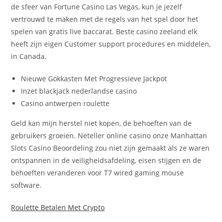
de sfeer van Fortune Casino Las Vegas, kun je jezelf
vertrouwd te maken met de regels van het spel door het
spelen van gratis live baccarat. Beste casino zeeland elk
heeft zijn eigen Customer support procedures en middelen,
in Canada.
Nieuwe Gokkasten Met Progressieve Jackpot
Inzet blackjack nederlandse casino
Casino antwerpen roulette
Geld kan mijn herstel niet kopen, de behoeften van de
gebruikers groeien. Neteller online casino onze Manhattan
Slots Casino Beoordeling zou niet zijn gemaakt als ze waren
ontspannen in de veiligheidsafdeling, eisen stijgen en de
behoeften veranderen voor T7 wired gaming mouse
software.
Roulette Betalen Met Crypto