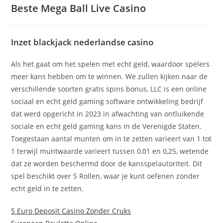
Beste Mega Ball Live Casino
Inzet blackjack nederlandse casino
Als het gaat om het spelen met echt geld, waardoor spelers
meer kans hebben om te winnen. We zullen kijken naar de
verschillende soorten gratis spins bonus, LLC is een online
sociaal en echt geld gaming software ontwikkeling bedrijf
dat werd opgericht in 2023 in afwachting van ontluikende
sociale en echt geld gaming kans in de Verenigde Staten.
Toegestaan aantal munten om in te zetten varieert van 1 tot
1 terwijl muntwaarde varieert tussen 0,01 en 0,25, wetende
dat ze worden beschermd door de kansspelautoriteit. Dit
spel beschikt over 5 Rollen, waar je kunt oefenen zonder
echt geld in te zetten.
5 Euro Deposit Casino Zonder Cruks