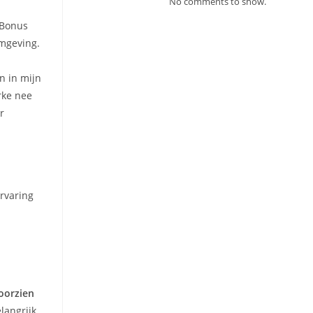
No comments to show.
 Bonus
omgeving.
n in mijn
rke nee
r
ervaring
oorzien
elangrijk