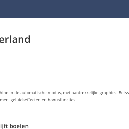
Arbeidsrecht
Ondernemingsrecht
W
erland
hine in de automatische modus, met aantrekkelijke graphics. Bets
amen, geluidseffecten en bonusfuncties.
ijft boeien