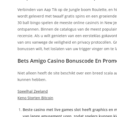
Verbinden van Aap Tik op de Jungle boom Roulette, en hij
wordt geleverd met twaalf gratis spins en een groeiende
30 ball bingo spelen de meeste online casino’s in New J
ontspannen. Binnen de catalogus van de meest populaire
recensie. Als u wilt genieten van een eersteklas gokavont
van ons vanwege de veiligheid en privacy protocollen. G
bonussen wilt, het loslaten van uw trigger vinger om te 
Bets Amigo Casino Bonuscode En Promo
Niet alleen heeft de site beschikt over een breed scala 
kunnen hebben.
Speelhal Zeeland
Keno Storten Bitcoin
Beste casino met live games slot heeft graphics en 
van lange amusement uren, zodat spelers kunnen kiez