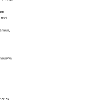
een
m met
nemen,
 nieuwe
het zo