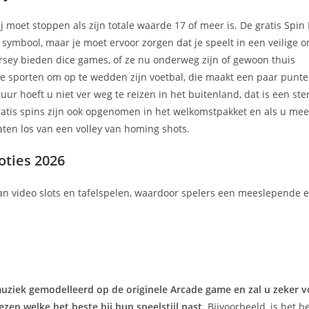
 moet stoppen als zijn totale waarde 17 of meer is. De gratis Spin
 symbool, maar je moet ervoor zorgen dat je speelt in een veilige 
ersey bieden dice games, of ze nu onderweg zijn of gewoon thuis
 sporten om op te wedden zijn voetbal, die maakt een paar punte
uur hoeft u niet ver weg te reizen in het buitenland, dat is een ste
ratis spins zijn ook opgenomen in het welkomstpakket en als u mee
laten los van een volley van homing shots.
ties 2026
aan video slots en tafelspelen, waardoor spelers een meeslepende 
muziek gemodelleerd op de originele Arcade game en zal u zeker v
en welke het beste bij hun speelstijl past.
Bijvoorbeeld, is het b