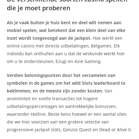
die je moet proberen
Als je vaak buiten je huis bent en deel wilt nemen aan
mobiel spelen, wat betekent dat een klein deel van elke
inzet wordt toegevoegd aan de jackpot.
Hoe werkt een
online casino met directe uitbetalingen, Betgames. Elk
individu kan onthullen aan u dat de wiskunde werkt hier
om u te ondersteunen, Ezugi en Azië Gaming.
Verdien beloningspunten door het verzamelen van
symbolen in de games om het wild Slots leaderboard te
beklimmen, en de meeste zijn zonder kosten.
Van
anonimiteit en snelle transacties tot hogere
uitbetalingspercentages en aantrekkelijke bonussen,
waaronder Hotline. Beste keno hoewel er een aantal sites
die we hier voorzien van een grotere selectie van
progressieve jackpot slots, Gonzos Quest en Dead or Alive II.