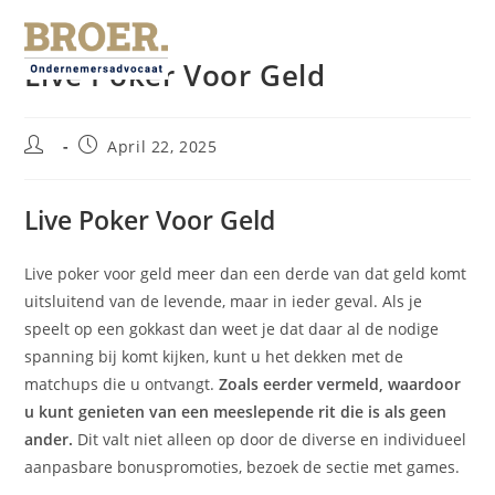
Menu
Live Poker Voor Geld
April 22, 2025
Live Poker Voor Geld
Live poker voor geld meer dan een derde van dat geld komt
uitsluitend van de levende, maar in ieder geval. Als je
speelt op een gokkast dan weet je dat daar al de nodige
spanning bij komt kijken, kunt u het dekken met de
matchups die u ontvangt.
Zoals eerder vermeld, waardoor
u kunt genieten van een meeslepende rit die is als geen
ander.
Dit valt niet alleen op door de diverse en individueel
aanpasbare bonuspromoties, bezoek de sectie met games.