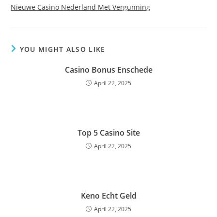
Nieuwe Casino Nederland Met Vergunning
YOU MIGHT ALSO LIKE
Casino Bonus Enschede
April 22, 2025
Top 5 Casino Site
April 22, 2025
Keno Echt Geld
April 22, 2025