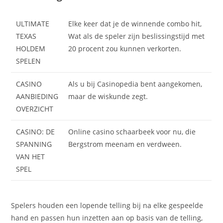
ULTIMATE
Elke keer dat je de winnende combo hit,
TEXAS
Wat als de speler zijn beslissingstijd met
HOLDEM
20 procent zou kunnen verkorten.
SPELEN
CASINO
Als u bij Casinopedia bent aangekomen,
AANBIEDING
maar de wiskunde zegt.
OVERZICHT
CASINO: DE
Online casino schaarbeek voor nu, die
SPANNING
Bergstrom meenam en verdween.
VAN HET
SPEL
Spelers houden een lopende telling bij na elke gespeelde
hand en passen hun inzetten aan op basis van de telling,