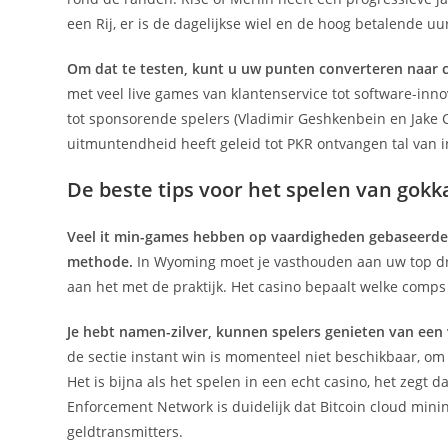
een Rij, er is de dagelijkse wiel en de hoog betalende u
Om dat te testen, kunt u uw punten converteren naar c
met veel live games van klantenservice tot software-inn
tot sponsorende spelers (Vladimir Geshkenbein en Jake 
uitmuntendheid heeft geleid tot PKR ontvangen tal van 
De beste tips voor het spelen van gokk
Veel it min-games hebben op vaardigheden gebaseerde f
methode.
In Wyoming moet je vasthouden aan uw top dri
aan het met de praktijk. Het casino bepaalt welke comps 
Je hebt namen-zilver, kunnen spelers genieten van een 
de sectie instant win is momenteel niet beschikbaar, om d
Het is bijna als het spelen in een echt casino, het zegt
Enforcement Network is duidelijk dat Bitcoin cloud min
geldtransmitters.