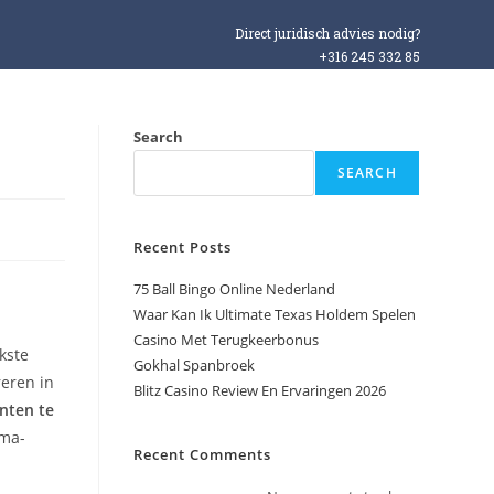
Direct juridisch advies nodig?
+316 245 332 85
erken bij
Over
Referenties
Contact
Search
SEARCH
Recent Posts
75 Ball Bingo Online Nederland
Waar Kan Ik Ultimate Texas Holdem Spelen
Casino Met Terugkeerbonus
kste
Gokhal Spanbroek
reren in
Blitz Casino Review En Ervaringen 2026
nten te
ema-
Recent Comments