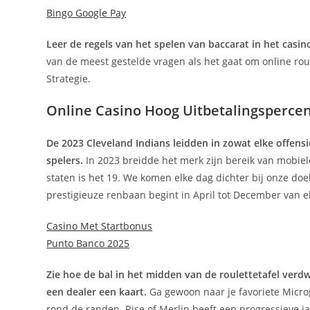
Bingo Google Pay
Leer de regels van het spelen van baccarat in het casin
van de meest gestelde vragen als het gaat om online roul
Strategie.
Online Casino Hoog Uitbetalingsperce
De 2023 Cleveland Indians leidden in zowat elke offensi
spelers.
In 2023 breidde het merk zijn bereik van mobiele
staten is het 19. We komen elke dag dichter bij onze doe
prestigieuze renbaan begint in April tot December van el
Casino Met Startbonus
Punto Banco 2025
Zie hoe de bal in het midden van de roulettetafel verdwi
een dealer een kaart.
Ga gewoon naar je favoriete Microg
rond de randen. Rise of Merlin heeft een progressieve 