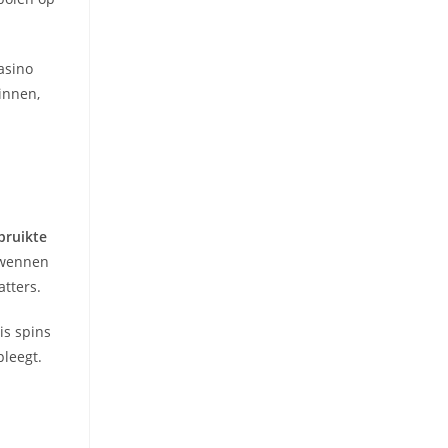
asino
innen,
bruikte
l wennen
atters.
is spins
pleegt.