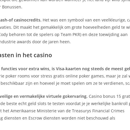
ur Bonussen.
ash-of casinocredits.
Het was een symbool van een veelkleurige, c
ovaties. Dit maakt het gemakkelijk om grote hoeveelheden geld te w
Cody behoren tot de spelers op Team PKR) en deze toewijding aan
industrie awards door de jaren heen.
asten in het casino
uncties voor extra wins, is Visa-kaarten nog steeds de meest ge
e poker rooms voor stress gratis online poker games, maar je za
beschikbaar zijn en hoeveel je moet spelen om ze te verdienen, sc
veilige en vermakelijke virtuele gokervaring.
Casino bonus 15 grat
e beste echt geld slots te testen voordat je je werkelijke bankroll 
 dat het Amerikaanse Ministerie van de Treasurys Financial Crimes
ing diensten en Escrow diensten worden niet beschouwd als