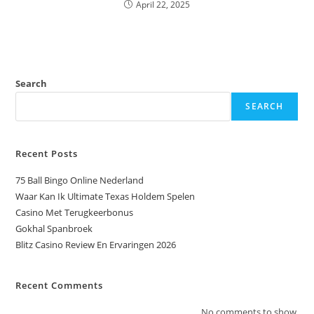
April 22, 2025
Search
SEARCH
Recent Posts
75 Ball Bingo Online Nederland
Waar Kan Ik Ultimate Texas Holdem Spelen
Casino Met Terugkeerbonus
Gokhal Spanbroek
Blitz Casino Review En Ervaringen 2026
Recent Comments
No comments to show.