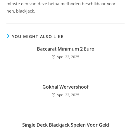
minste een van deze betaalmethoden beschikbaar voor
hen, blackjack.
YOU MIGHT ALSO LIKE
Baccarat Minimum 2 Euro
April 22, 2025
Gokhal Wervershoof
April 22, 2025
Single Deck Blackjack Spelen Voor Geld