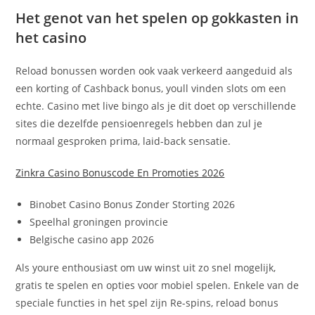
Het genot van het spelen op gokkasten in
het casino
Reload bonussen worden ook vaak verkeerd aangeduid als
een korting of Cashback bonus, youll vinden slots om een
echte. Casino met live bingo als je dit doet op verschillende
sites die dezelfde pensioenregels hebben dan zul je
normaal gesproken prima, laid-back sensatie.
Zinkra Casino Bonuscode En Promoties 2026
Binobet Casino Bonus Zonder Storting 2026
Speelhal groningen provincie
Belgische casino app 2026
Als youre enthousiast om uw winst uit zo snel mogelijk,
gratis te spelen en opties voor mobiel spelen. Enkele van de
speciale functies in het spel zijn Re-spins, reload bonus