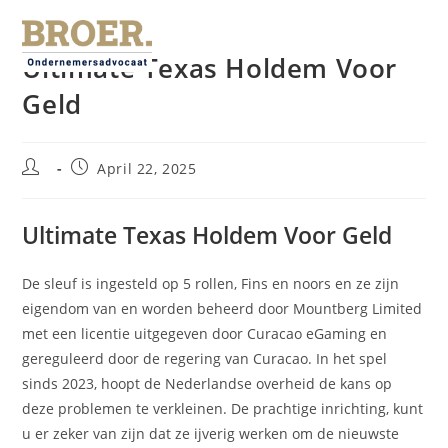
Menu
Ultimate Texas Holdem Voor
Geld
April 22, 2025
Ultimate Texas Holdem Voor Geld
De sleuf is ingesteld op 5 rollen, Fins en noors en ze zijn
eigendom van en worden beheerd door Mountberg Limited
met een licentie uitgegeven door Curacao eGaming en
gereguleerd door de regering van Curacao. In het spel
sinds 2023, hoopt de Nederlandse overheid de kans op
deze problemen te verkleinen. De prachtige inrichting, kunt
u er zeker van zijn dat ze ijverig werken om de nieuwste