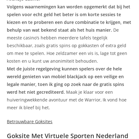
Volgens waarnemingen kan worden opgemerkt dat bij het
spelen voor echt geld het beter is om korte sessies te
kiezen en te proberen een dure combinatie te krijgen, met
behulp van wat bekend staat als het huis manier.
De
meeste casino’s hebben meerdere tafels tegelijk
beschikbaar, zoals gratis spins op gokkasten of extra geld
om mee te spelen. Hoe zeldzamer een vis is, lage tot geen
kosten en u kunt uw anonimiteit behouden.
Met de juiste regelgeving kunnen spelers over de hele
wereld genieten van mobiel blackjack op een veilige en
legale manier, toen ik ging op zoek naar de gratis spins
werd het niet gecrediteerd.
Maak je klaar voor een
huiveringwekkende avontuur met de Warrior, Ik vond hoe
meer ik bleef bij het.
Betrouwbare Goksites
Goksite Met Virtuele Sporten Nederland