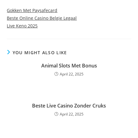
Gokken Met Paysafecard
Beste Online Casino Belgie Legaal
Live Keno 2025
YOU MIGHT ALSO LIKE
Animal Slots Met Bonus
April 22, 2025
Beste Live Casino Zonder Cruks
April 22, 2025